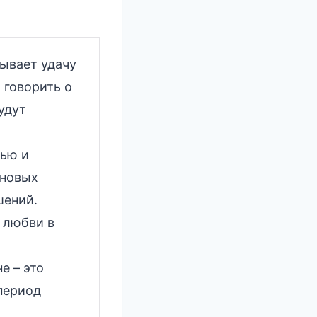
ывает удачу
 говорить о
удут
ью и
 новых
шений.
 любви в
е – это
период