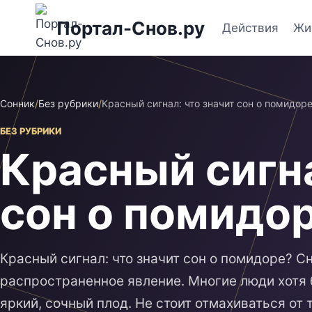
Перейти
Портал-Снов.ру
к
Действия
Жи
содержимому
Сонник
/
Без рубрики
/
Красный сигнал: что значит сон о помидор
БЕЗ РУБРИКИ
Красный сигна
сон о помидо
Красный сигнал: что значит сон о помидоре? С
распространенное явление. Многие люди хотя б
яркий, сочный плод. Не стоит отмахиваться от 