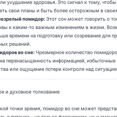
ли ухудшение здоровья. Это сигнал к тому, чтобы
еть свои планы и быть более осторожным в своих
незрелый помидор:
Этот сон может говорить о то
товы к каким-то важным изменениям в жизни. Воз
ьше времени на подготовку или созревание для п
ных решений.
идоров во сне:
Чрезмерное количество помидор
 на перенасыщенность информацией, избыточные
ства или ощущение потери контроля над ситуацие
е и духовное толкование
кой точки зрения, помидор во сне может предста
ть в питании – не только физическом, но и эмоци