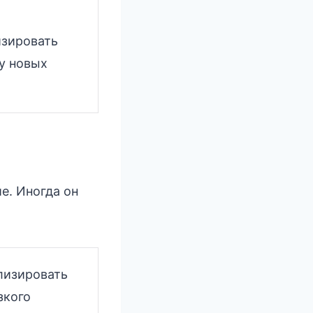
зировать
у новых
е. Иногда он
лизировать
зкого