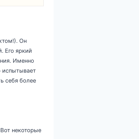
ктом!). Он
. Его яркий
ания. Именно
то испытывает
ть себя более
 Вот некоторые