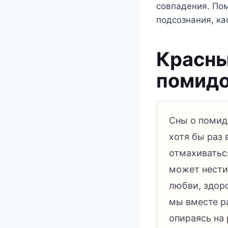
совпадения. По
подсознания, к
Красный
помид
Сны о помид
хотя бы раз 
отмахиваться
может нести
любви, здор
мы вместе р
опираясь на