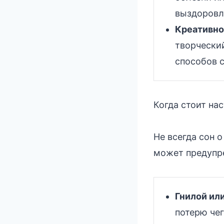
выздоровл
Креативно
творческий
способов 
Когда стоит на
Не всегда сон 
может предупр
Гнилой ил
потерю чег