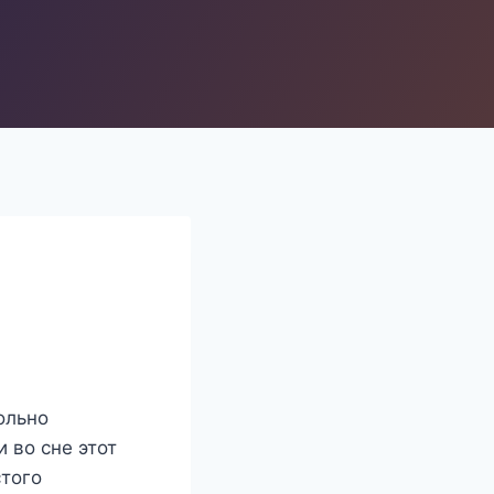
ольно
 во сне этот
стого