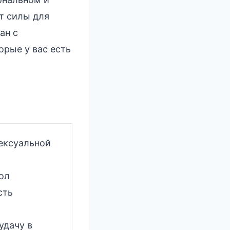
т силы для
ан с
орые у вас есть
ексуальной
ол
сть
удачу в