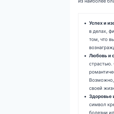
из наиболее бл
Успех и из
в делах, ф
том, что в
вознаграж
Любовь и 
страстью.
романтиче
Возможно,
своей жиз
Здоровье 
символ кре
болезни ил