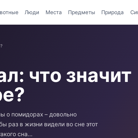
вотные
Люди
Места
Предметы
Природа
Си
е?
л: что значит
ре?
ны о помидорах – довольно
ы раз в жизни видели во сне этот
такого сна…