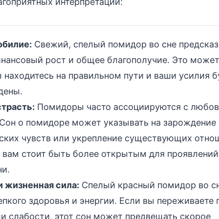
агоприятных интерпретаций:
обилие:
Свежий, спелый помидор во сне предсказ
инансовый рост и общее благополучие. Это может
ы находитесь на правильном пути и ваши усилия б
дены.
страсть:
Помидоры часто ассоциируются с любов
 Сон о помидоре может указывать на зарождение
ских чувств или укрепление существующих отно
 вам стоит быть более открытым для проявлений
ни.
и жизненная сила:
Спелый красный помидор во сн
пкого здоровья и энергии. Если вы переживаете 
и слабости, этот сон может предвещать скорое