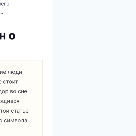
шего
й…
н о
гие люди
е стоит
дор во сне
ающиеся
той статье
о символа,