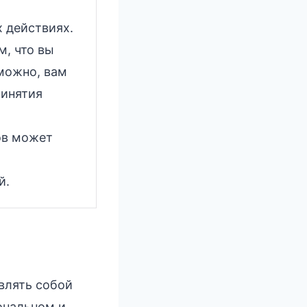
 действиях.
м, что вы
можно, вам
ринятия
ов может
й.
влять собой
ональном и