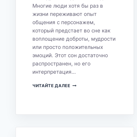
Многие люди хотя бы раз в
жизни переживают опыт
общения с персонажем,
который предстает во сне как
воплощение доброты, мудрости
или просто положительных
эмоций. Этот сон достаточно
распространен, но его
интерпретация…
ДОБРЫЙ
ЧИТАЙТЕ ДАЛЕЕ
СНОВИДЕЦ:
КТО
ОН
И
ЧТО
ВАМ
ХОЧЕТ
СООБЩИТЬ?