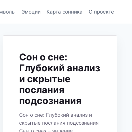
мволы
Эмоции
Карта сонника
О проекте
Сон о сне:
Глубокий анализ
и скрытые
послания
подсознания
Сон о сне: Глубокий анализ и
скрытые послания подсознания
Сны о снах – явление