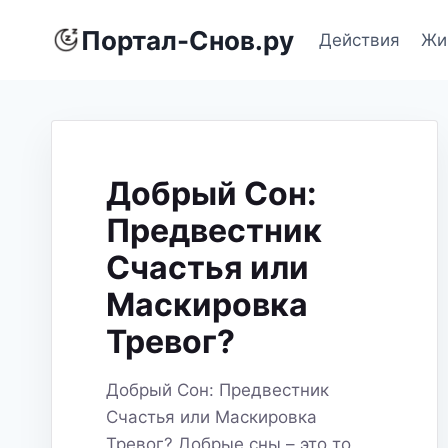
Перейти
Портал-Снов.ру
к
Действия
Жи
содержимому
Добрый Сон:
Предвестник
Счастья или
Маскировка
Тревог?
Добрый Сон: Предвестник
Счастья или Маскировка
Тревог? Добрые сны – это то,