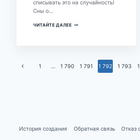
списывать это на случайность!
Сны о…
СНЫ
ЧИТАЙТЕ ДАЛЕЕ
О
МАШИНАХ:
ЧТО
ОНИ
СИМВОЛИЗИРУЮТ
И
Навигация
Предыдущая
1
…
1 790
1 791
1 792
1 793
1
КАК
ИХ
по
страница
ПОНЯТЬ
страницам
История создания
Обратная связь
Отказ 