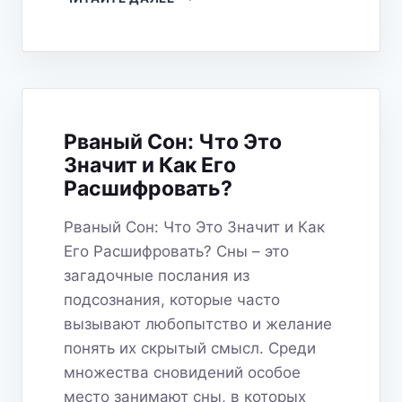
СНЫ:
ЧТО
ОНИ
ЗНАЧАТ
И
КАК
ИХ
Рваный Сон: Что Это
РАСШИФРОВАТЬ?
Значит и Как Его
Расшифровать?
Рваный Сон: Что Это Значит и Как
Его Расшифровать? Сны – это
загадочные послания из
подсознания, которые часто
вызывают любопытство и желание
понять их скрытый смысл. Среди
множества сновидений особое
место занимают сны, в которых