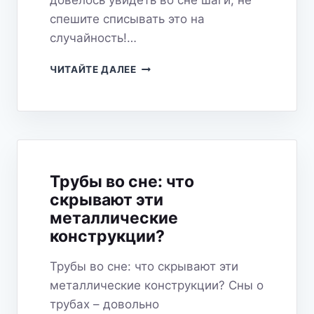
довелось увидеть во сне шаги, не
спешите списывать это на
случайность!…
ШАГИ
ЧИТАЙТЕ ДАЛЕЕ
ВО
СНЕ:
НА
ПУТИ
К
СЕБЕ
ИЛИ
Трубы во сне: что
ПРЕДУПРЕЖДЕНИЕ?
скрывают эти
ПОДРОБНЫЙ
СОННИК
металлические
конструкции?
Трубы во сне: что скрывают эти
металлические конструкции? Сны о
трубах – довольно