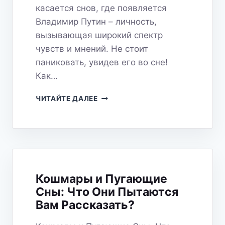
касается снов, где появляется
Владимир Путин – личность,
вызывающая широкий спектр
чувств и мнений. Не стоит
паниковать, увидев его во сне!
Как…
СОН
ЧИТАЙТЕ ДАЛЕЕ
О
ВЛАДИМИРЕ
ПУТИНЕ:
ЧТО
ОН
ЗНАЧИТ
И
Кошмары и Пугающие
К
Сны: Что Они Пытаются
ЧЕМУ
ПРИВЕДЕТ
Вам Рассказать?