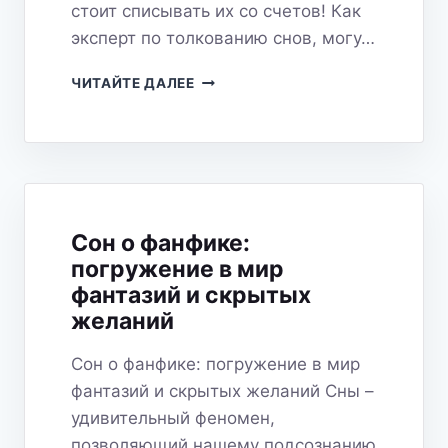
стоит списывать их со счетов! Как
эксперт по толкованию снов, могу…
СНЫ
ЧИТАЙТЕ ДАЛЕЕ
О
ФАНФИКАХ:
ЧТО
ОНИ
ОЗНАЧАЮТ
И
ПОЧЕМУ
Сон о фанфике:
ПРИХОДЯТ?
погружение в мир
фантазий и скрытых
желаний
Сон о фанфике: погружение в мир
фантазий и скрытых желаний Сны –
удивительный феномен,
позволяющий нашему подсознанию