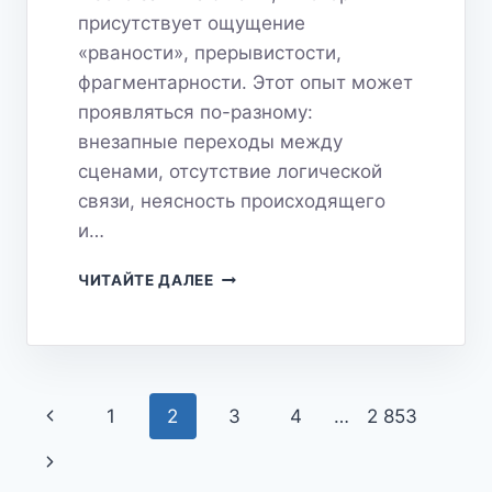
присутствует ощущение
«рваности», прерывистости,
фрагментарности. Этот опыт может
проявляться по-разному:
внезапные переходы между
сценами, отсутствие логической
связи, неясность происходящего
и…
РВАНЫЙ
ЧИТАЙТЕ ДАЛЕЕ
СОН:
ЧТО
ЭТО
ЗНАЧИТ
И
Навигация
Предыдущая
КАК
1
2
3
4
…
2 853
ЕГО
по
страница
Следующая
РАСШИФРОВАТЬ?