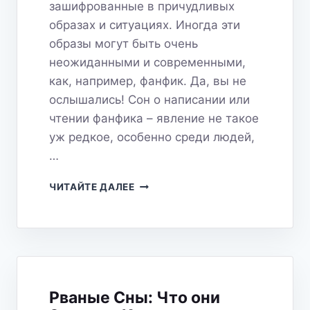
зашифрованные в причудливых
образах и ситуациях. Иногда эти
образы могут быть очень
неожиданными и современными,
как, например, фанфик. Да, вы не
ослышались! Сон о написании или
чтении фанфика – явление не такое
уж редкое, особенно среди людей,
…
ФАНФИК
ЧИТАЙТЕ ДАЛЕЕ
ВО
СНЕ:
ТВОРЧЕСТВО
ДУШИ
ИЛИ
СИГНАЛ
О
Рваные Сны: Что они
РЕАЛЬНОСТИ?