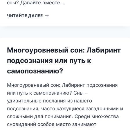
сны? Давайте вместе…
СНЫ
ЧИТАЙТЕ ДАЛЕЕ
ОБ
АКУЛАХ:
ЧТО
СКРЫВАЕТСЯ
ЗА
Многоуровневый сон: Лабиринт
МОРСКОЙ
УГРОЗОЙ?
подсознания или путь к
самопознанию?
Многоуровневый сон: Лабиринт подсознания
или путь к самопознанию? Сны –
удивительные послания из нашего
подсознания, часто кажущиеся загадочными и
сложными для понимания. Среди множества
сновидений особое место занимают