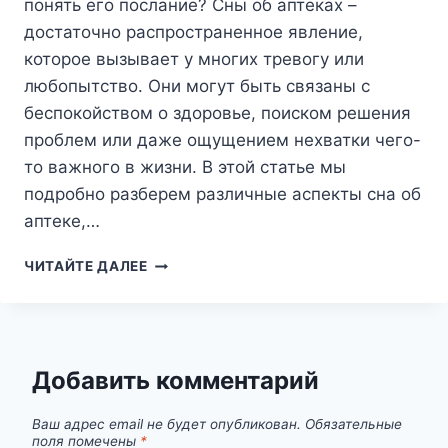
понять его послание? Сны об аптеках –
достаточно распространенное явление,
которое вызывает у многих тревогу или
любопытство. Они могут быть связаны с
беспокойством о здоровье, поиском решения
проблем или даже ощущением нехватки чего-
то важного в жизни. В этой статье мы
подробно разберем различные аспекты сна об
аптеке,…
СОН
ЧИТАЙТЕ ДАЛЕЕ
ОБ
АПТЕКЕ:
ЧТО
ОН
ПРЕДВЕЩАЕТ
Добавить комментарий
И
КАК
Ваш адрес email не будет опубликован.
Обязательные
ПОНЯТЬ
поля помечены
*