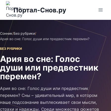
Перейти
Портал-Снов.ру
к
содержимому
Сонник
/
Без рубрики
/
Ария во сне: Голос души или предвестник перемен?
БЕЗ РУБРИКИ
Ария во сне: Голос
души или предвестник
перемен?
Ария во сне: Голос души или предвестник
перемен? Сны – удивительный мир, в котором
наше подсознание выплескивает свои мысли,
страхи и надежды. Среди множества сюжетов