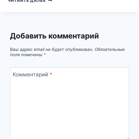
ЧИТАЙТЕ ДАЛЕЕ
О
ПОДКИДЫШЕ:
ЧТО
ОН
ПЫТАЕТСЯ
Добавить комментарий
ВАМ
СООБЩИТЬ?
Ваш адрес email не будет опубликован.
Обязательные
поля помечены
*
Комментарий
*