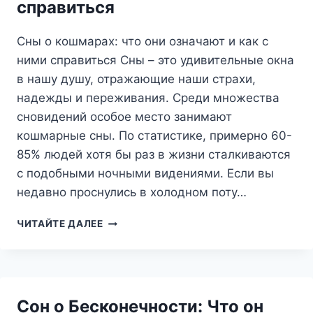
справиться
Сны о кошмарах: что они означают и как с
ними справиться Сны – это удивительные окна
в нашу душу, отражающие наши страхи,
надежды и переживания. Среди множества
сновидений особое место занимают
кошмарные сны. По статистике, примерно 60-
85% людей хотя бы раз в жизни сталкиваются
с подобными ночными видениями. Если вы
недавно проснулись в холодном поту…
СНЫ
ЧИТАЙТЕ ДАЛЕЕ
О
КОШМАРАХ:
ЧТО
ОНИ
ОЗНАЧАЮТ
Сон о Бесконечности: Что он
И