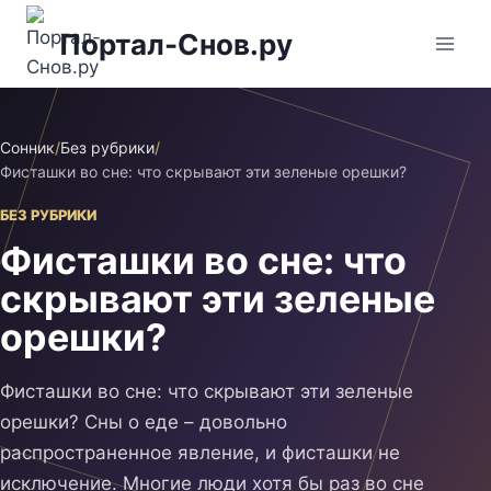
Перейти
Портал-Снов.ру
к
содержимому
Сонник
/
Без рубрики
/
Фисташки во сне: что скрывают эти зеленые орешки?
БЕЗ РУБРИКИ
Фисташки во сне: что
скрывают эти зеленые
орешки?
Фисташки во сне: что скрывают эти зеленые
орешки? Сны о еде – довольно
распространенное явление, и фисташки не
исключение. Многие люди хотя бы раз во сне