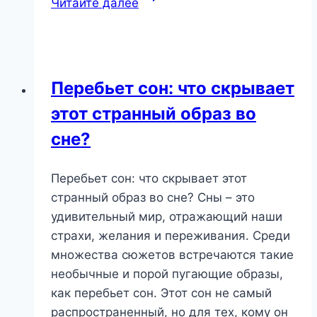
Читайте далее
во
сне:
что
скрывают
Перебьет сон: что скрывает
разрушения
этот странный образ во
и
хаос?
сне?
Перебьет сон: что скрывает этот
странный образ во сне? Сны – это
удивительный мир, отражающий наши
страхи, желания и переживания. Среди
множества сюжетов встречаются такие
необычные и порой пугающие образы,
как перебьет сон. Этот сон не самый
распространенный, но для тех, кому он