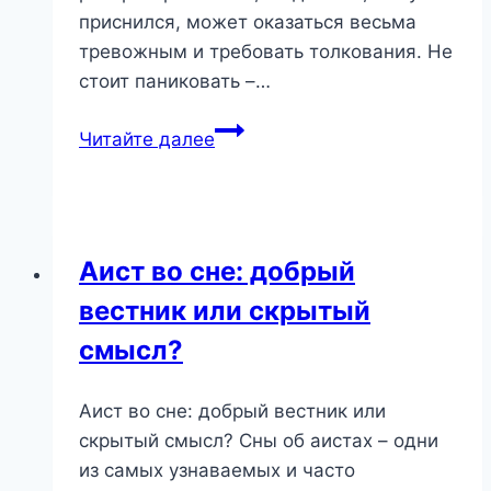
приснился, может оказаться весьма
тревожным и требовать толкования. Не
стоит паниковать –…
Перебьет
Читайте далее
сон:
что
скрывает
этот
Аист во сне: добрый
странный
вестник или скрытый
образ
во
смысл?
сне?
Аист во сне: добрый вестник или
скрытый смысл? Сны об аистах – одни
из самых узнаваемых и часто