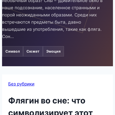
необычный образ? Сны – удивительное окно в
наше подсознание, населенное странными и
порой неожиданными образами. Среди них
встречаются предметы быта, давно
вышедшие из употребления, такие как фляга.
Сон…
Символ
Сюжет
Эмоция
Без рубрики
Флягин во сне: что
символизирует этот