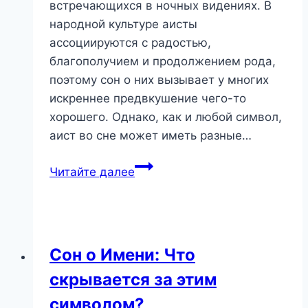
встречающихся в ночных видениях. В
народной культуре аисты
ассоциируются с радостью,
благополучием и продолжением рода,
поэтому сон о них вызывает у многих
искреннее предвкушение чего-то
хорошего. Однако, как и любой символ,
аист во сне может иметь разные…
Аист
Читайте далее
во
сне:
добрый
вестник
Сон о Имени: Что
или
скрывается за этим
скрытый
смысл?
символом?