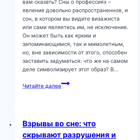
вам сказать? Сны о профессиях –
явление довольно распространенное, и
сон, в котором вы видите визажиста
или сами являетесь им, не исключение.
Он может быть как ярким и
запоминающимся, так и мимолетным,
но, вне зависимости от этого, способен
заставить задуматься: что же на самом
деле символизирует этот образ? В…
Сон
Читайте далее
про
визажиста:
что
он
Взрывы во сне: что
пытается
скрывают разрушения и
вам