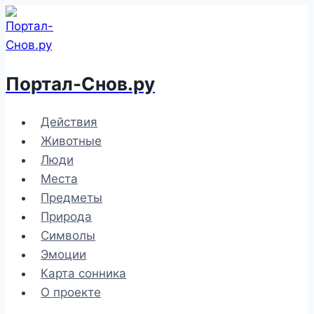
Перейти
к
содержимому
Портал-Снов.ру
Действия
Животные
Люди
Места
Предметы
Природа
Символы
Эмоции
Карта сонника
О проекте