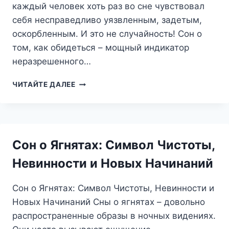
каждый человек хоть раз во сне чувствовал
себя несправедливо уязвленным, задетым,
оскорбленным. И это не случайность! Сон о
том, как обидеться – мощный индикатор
неразрешенного…
СОН
ЧИТАЙТЕ ДАЛЕЕ
О
ТОМ,
КАК
ОБИДЕТЬСЯ:
ЧТО
Сон о Ягнятах: Символ Чистоты,
ОН
ПЫТАЕТСЯ
Невинности и Новых Начинаний
СКАЗАТЬ?
Сон о Ягнятах: Символ Чистоты, Невинности и
Новых Начинаний Сны о ягнятах – довольно
распространенные образы в ночных видениях.