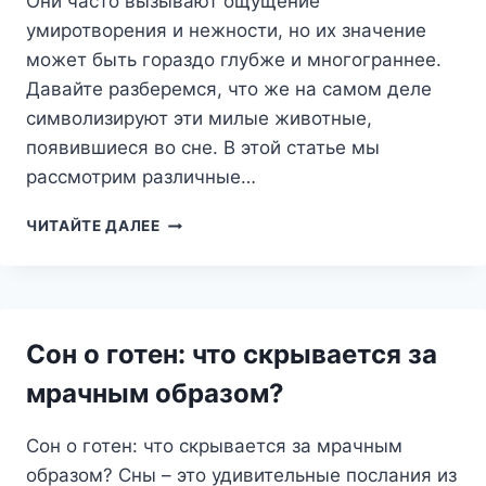
Они часто вызывают ощущение
умиротворения и нежности, но их значение
может быть гораздо глубже и многограннее.
Давайте разберемся, что же на самом деле
символизируют эти милые животные,
появившиеся во сне. В этой статье мы
рассмотрим различные…
СОН
ЧИТАЙТЕ ДАЛЕЕ
О
ЯГНЯТАХ:
СИМВОЛ
ЧИСТОТЫ,
НЕВИННОСТИ
Сон о готен: что скрывается за
И
НОВЫХ
мрачным образом?
НАЧИНАНИЙ
Сон о готен: что скрывается за мрачным
образом? Сны – это удивительные послания из