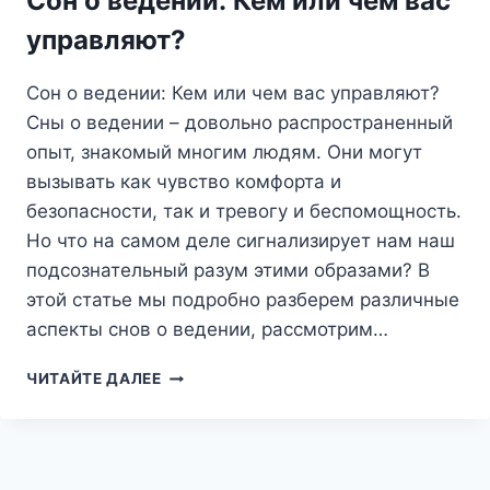
Сон о ведении: Кем или чем вас
И
КАК
управляют?
РАСШИФРОВАТЬ
ПОСЛАНИЕ
Сон о ведении: Кем или чем вас управляют?
ПОДСОЗНАНИЯ
Сны о ведении – довольно распространенный
опыт, знакомый многим людям. Они могут
вызывать как чувство комфорта и
безопасности, так и тревогу и беспомощность.
Но что на самом деле сигнализирует нам наш
подсознательный разум этими образами? В
этой статье мы подробно разберем различные
аспекты снов о ведении, рассмотрим…
СОН
ЧИТАЙТЕ ДАЛЕЕ
О
ВЕДЕНИИ:
КЕМ
ИЛИ
ЧЕМ