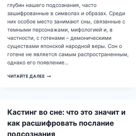
глубин нашего подсознания, часто
зашифрованные в символах и образах. Среди
них особое место занимают сны, связанные с
темными персонажами, мифологией и, в
частности, с готенами – демоническими
существами японской народной веры. Сон о
готене не является самым распространенным,
однако его появление…
СОН
ЧИТАЙТЕ ДАЛЕЕ
О
ГОТЕН:
ЧТО
СКРЫВАЕТСЯ
ЗА
Кастинг во сне: что это значит и
МРАЧНЫМ
ОБРАЗОМ?
как расшифровать послание
подсознания