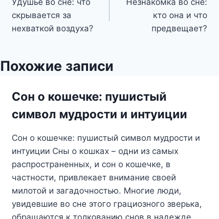
Удушье во сне: что
Незнакомка во сне:
по
скрывается за
кто она и что
записям
нехваткой воздуха?
предвещает?
Похожие записи
Сон о кошечке: пушистый
символ мудрости и интуиции
Сон о кошечке: пушистый символ мудрости и
интуиции Сны о кошках – одни из самых
распространенных, и сон о кошечке, в
частности, привлекает внимание своей
милотой и загадочностью. Многие люди,
увидевшие во сне этого грациозного зверька,
обращаются к толкованию снов в надежде