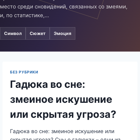
место среди сновидений, связанных со змеями,
и, по статистике,…
Символ
Сюжет
Эмоция
БЕЗ РУБРИКИ
Гадюка во сне:
змеиное искушение
или скрытая угроза?
Гадюка во сне: змеиное искушение или
скрытая угроза? Сны о гадюках – одни из