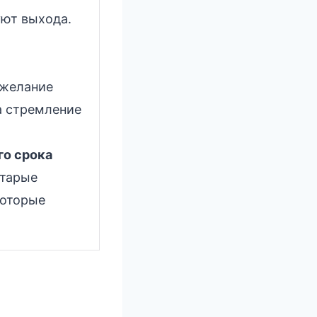
уют выхода.
 желание
а стремление
го срока
старые
которые