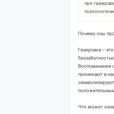
про газиров
психологиче
Почему сны про
Газировка – эт
беззаботностью
Воспоминания о
проникают в на
символизируют 
положительным
Что может озна