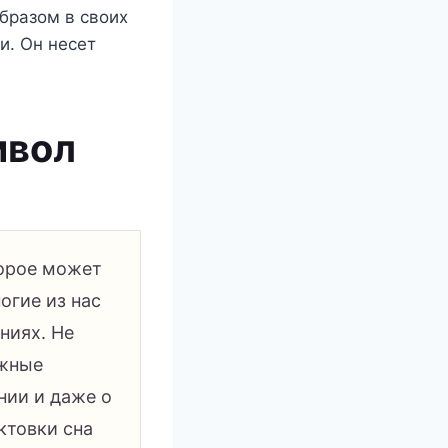
бразом в своих
и. Он несет
мвол
торое может
огие из нас
ниях. Не
ажные
нии и даже о
ктовки сна