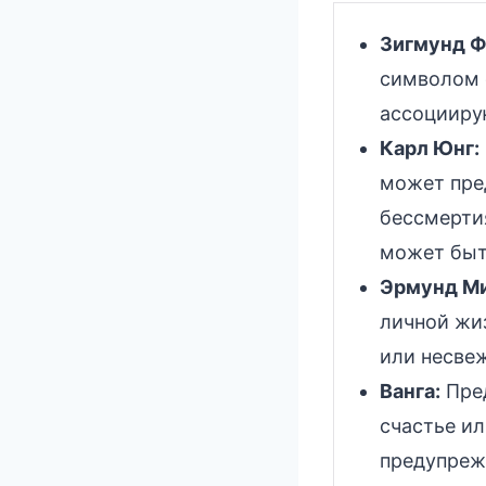
Зигмунд Ф
символом 
ассоцииру
Карл Юнг:
может пре
бессмертия
может быт
Эрмунд Ми
личной жи
или несвеж
Ванга:
Пред
счастье ил
предупреж