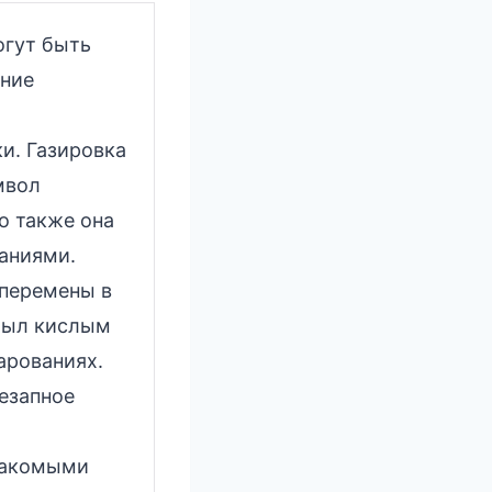
огут быть
ение
и. Газировка
мвол
о также она
аниями.
 перемены в
 был кислым
арованиях.
незапное
накомыми