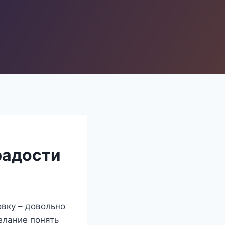
радости
овку – довольно
елание понять