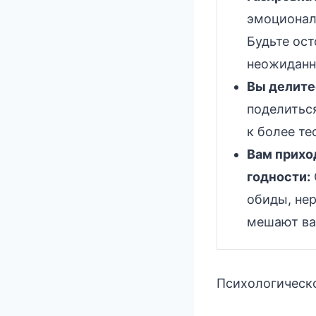
эмоционал
Будьте ос
неожиданн
Вы делите
поделитьс
к более т
Вам прихо
годности:
обиды, не
мешают ва
Психологическо