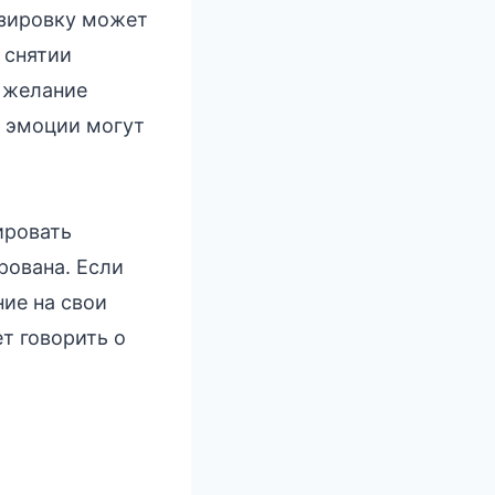
азировку может
 снятии
и желание
е эмоции могут
ировать
рована. Если
ие на свои
т говорить о