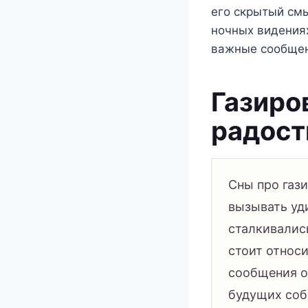
его скрытый смы
ночных видениях
важные сообщен
Газиро
радост
Сны про газ
вызывать уд
сталкивалис
стоит относи
сообщения о
будущих соб