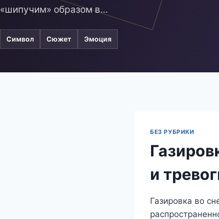
«шипучим» образом в…
Символ
Сюжет
Эмоция
БЕЗ РУБРИКИ
Газиров
и тревог
Газировка во сн
распространенн