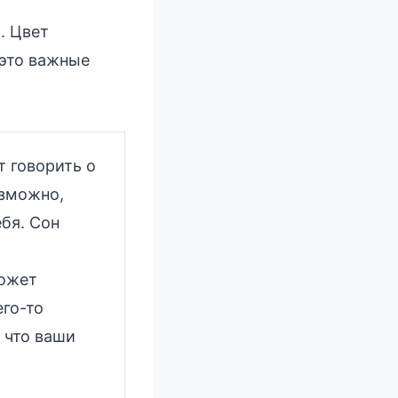
. Цвет
 это важные
 говорить о
озможно,
бя. Сон
ожет
его-то
 что ваши