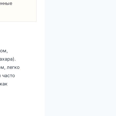
енные
вом,
ахара).
м, легко
и часто
как