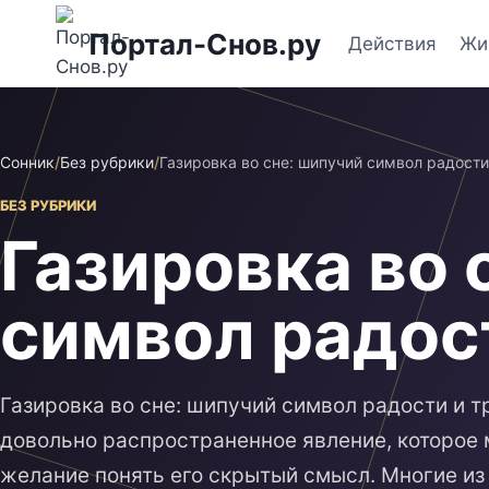
Перейти
Портал-Снов.ру
к
Действия
Жи
содержимому
Сонник
/
Без рубрики
/
Газировка во сне: шипучий символ радости
БЕЗ РУБРИКИ
Газировка во 
символ радос
Газировка во сне: шипучий символ радости и т
довольно распространенное явление, которое
желание понять его скрытый смысл. Многие из 