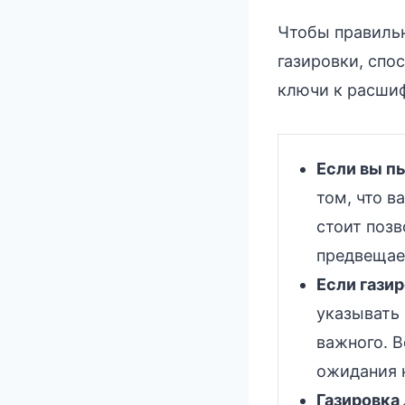
Чтобы правильн
газировки, спо
ключи к расшиф
Если вы п
том, что в
стоит позв
предвещае
Если газир
указывать 
важного. В
ожидания 
Газировка