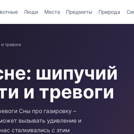
вотные
Люди
Места
Предметы
Природа
Си
 и тревоги
сне: шипучий
ти и тревоги
ревоги Сны про газировку –
 может вызывать удивление и
нас сталкивались с этим