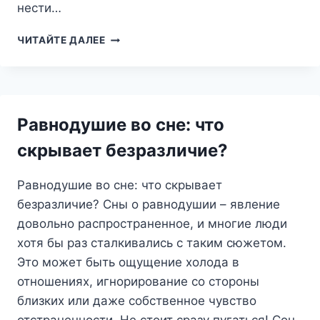
нести…
СТЕРЖЕНЬ
ЧИТАЙТЕ ДАЛЕЕ
ВО
СНЕ:
ЧТО
СИМВОЛИЗИРУЕТ
ЭТОТ
Равнодушие во сне: что
МОЩНЫЙ
ОБРАЗ?
скрывает безразличие?
Равнодушие во сне: что скрывает
безразличие? Сны о равнодушии – явление
довольно распространенное, и многие люди
хотя бы раз сталкивались с таким сюжетом.
Это может быть ощущение холода в
отношениях, игнорирование со стороны
близких или даже собственное чувство