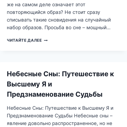
же на самом деле означает этот
повторяющийся образ? Не стоит сразу
списывать такие сновидения на случайный
набор образов. Просьба во сне – мощный…
ПРОСЬБА
ЧИТАЙТЕ ДАЛЕЕ
ВО
СНЕ:
ЧТО
СКРЫВАЕТСЯ
ЗА
Небесные Сны: Путешествие к
ЭТИМ
СИМВОЛОМ?
Высшему Я и
Предзнаменование Судьбы
Небесные Сны: Путешествие к Высшему Я и
Предзнаменование Судьбы Небесные сны –
явление довольно распространенное, но не