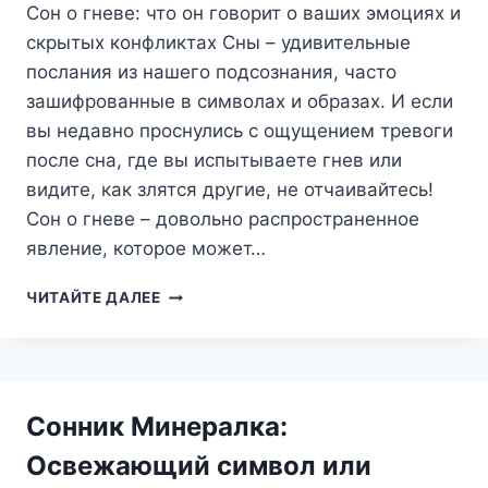
Сон о гневе: что он говорит о ваших эмоциях и
скрытых конфликтах Сны – удивительные
послания из нашего подсознания, часто
зашифрованные в символах и образах. И если
вы недавно проснулись с ощущением тревоги
после сна, где вы испытываете гнев или
видите, как злятся другие, не отчаивайтесь!
Сон о гневе – довольно распространенное
явление, которое может…
СОН
ЧИТАЙТЕ ДАЛЕЕ
О
ГНЕВЕ:
ЧТО
ОН
ГОВОРИТ
Сонник Минералка:
О
ВАШИХ
Освежающий символ или
ЭМОЦИЯХ