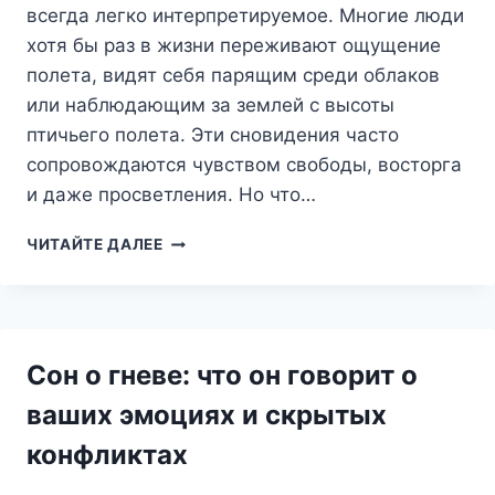
всегда легко интерпретируемое. Многие люди
хотя бы раз в жизни переживают ощущение
полета, видят себя парящим среди облаков
или наблюдающим за землей с высоты
птичьего полета. Эти сновидения часто
сопровождаются чувством свободы, восторга
и даже просветления. Но что…
НЕБЕСНЫЕ
ЧИТАЙТЕ ДАЛЕЕ
СНЫ:
ПУТЕШЕСТВИЕ
К
ВЫСШЕМУ
Я
Сон о гневе: что он говорит о
И
ПРЕДЗНАМЕНОВАНИЕ
ваших эмоциях и скрытых
СУДЬБЫ
конфликтах