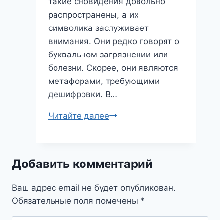
такие сновидения довольно
распространены, а их
символика заслуживает
внимания. Они редко говорят о
буквальном загрязнении или
болезни. Скорее, они являются
метафорами, требующими
дешифровки. В…
Сны
Читайте далее
о
Какашках:
Неприятно,
Добавить комментарий
но
Полезно?
Ваш адрес email не будет опубликован.
Разбираем
Обязательные поля помечены
*
Символизм