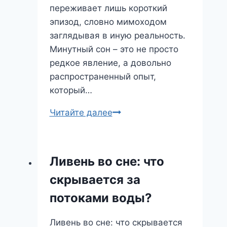
переживает лишь короткий
эпизод, словно мимоходом
заглядывая в иную реальность.
Минутный сон – это не просто
редкое явление, а довольно
распространенный опыт,
который…
Минутный
Читайте далее
сон:
что
скрывается
Ливень во сне: что
за
скрывается за
кратковременным
погружением
потоками воды?
во
сне?
Ливень во сне: что скрывается