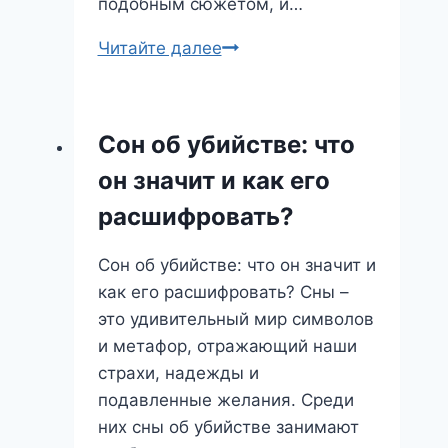
подобным сюжетом, и…
Сны
Читайте далее
об
окурках:
что
Сон об убийстве: что
они
он значит и как его
означают
и
расшифровать?
как
их
Сон об убийстве: что он значит и
интерпретировать
как его расшифровать? Сны –
это удивительный мир символов
и метафор, отражающий наши
страхи, надежды и
подавленные желания. Среди
них сны об убийстве занимают