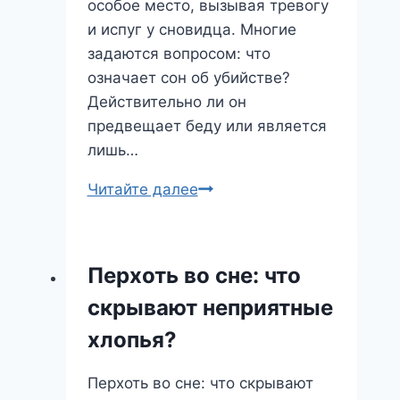
особое место, вызывая тревогу
и испуг у сновидца. Многие
задаются вопросом: что
означает сон об убийстве?
Действительно ли он
предвещает беду или является
лишь…
Сон
Читайте далее
об
убийстве:
что
Перхоть во сне: что
он
скрывают неприятные
значит
и
хлопья?
как
его
Перхоть во сне: что скрывают