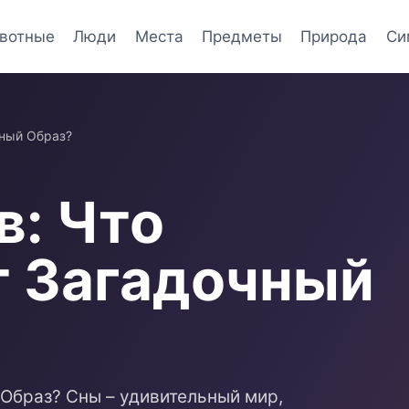
вотные
Люди
Места
Предметы
Природа
Си
чный Образ?
в: Что
т Загадочный
 Образ? Сны – удивительный мир,