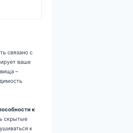
ть связано с
ирует ваше
овища –
одимость
пособности к
ь скрытые
лушиваться к