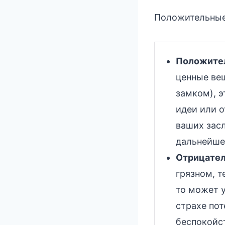
Положительные 
Положител
ценные ве
замком), э
идеи или о
ваших засл
дальнейше
Отрицател
грязном, т
то может у
страхе пот
беспокойс