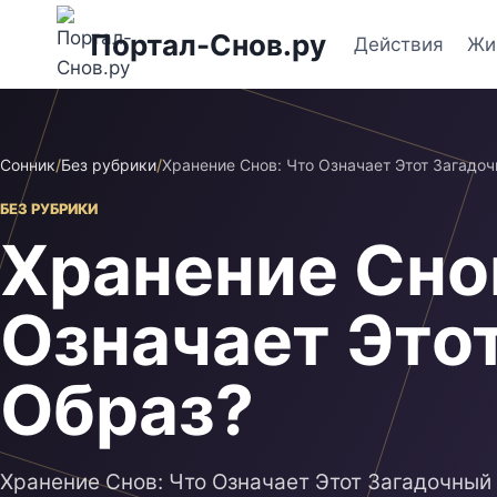
Перейти
Портал-Снов.ру
к
Действия
Жи
содержимому
Сонник
/
Без рубрики
/
Хранение Снов: Что Означает Этот Загадо
БЕЗ РУБРИКИ
Хранение Сно
Означает Это
Образ?
Хранение Снов: Что Означает Этот Загадочный