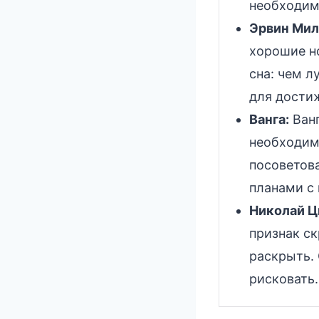
необходимо
Эрвин Мил
хорошие н
сна: чем 
для дости
Ванга:
Ванг
необходим
посоветов
планами с
Николай Ц
признак с
раскрыть. 
рисковать.