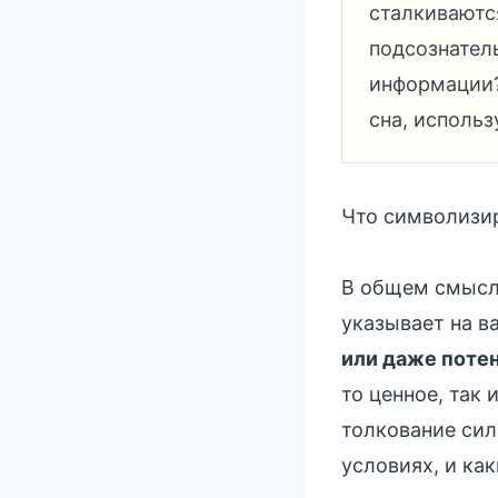
сталкиваются
подсознател
информации?
сна, исполь
Что символизир
В общем смысле
указывает на 
или даже поте
то ценное, так
толкование силь
условиях, и ка