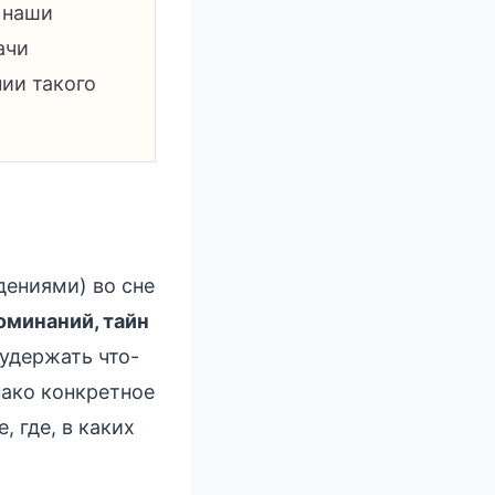
у наши
ачи
ии такого
дениями) во сне
оминаний, тайн
удержать что-
нако конкретное
, где, в каких