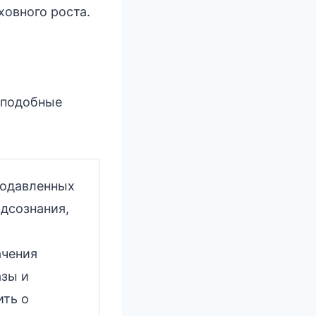
ховного роста.
 подобные
подавленных
одсознания,
ачения
азы и
ить о