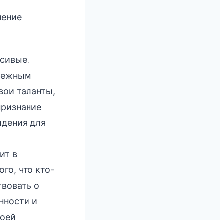
чение
асивые,
адежным
вои таланты,
признание
идения для
ит в
го, что кто-
твовать о
нности и
воей