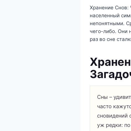
Хранение Снов: 
населенный сим
непонятными. С
чего-либо. Они 
раз во сне стал
Хранен
Загадо
Сны – удиви
часто кажут
сновидений 
уж редки: п