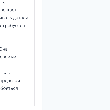
нь.
двещает
ывать детали
потребуется
 Она
 своими
е как
 предстоит
 бояться