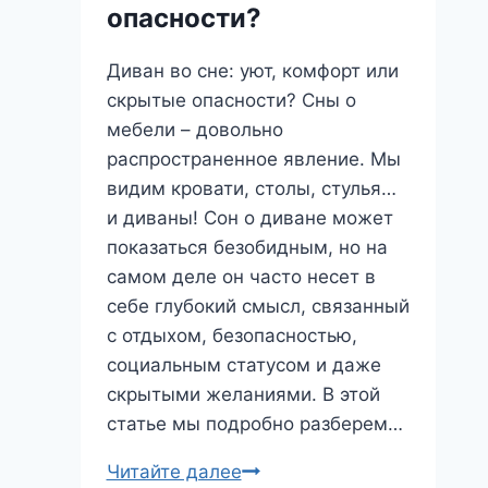
Сне
опасности?
–
Что
Диван во сне: уют, комфорт или
Означает
скрытые опасности? Сны о
Этот
мебели – довольно
Удивительный
распространенное явление. Мы
Феномен?
видим кровати, столы, стулья…
и диваны! Сон о диване может
показаться безобидным, но на
самом деле он часто несет в
себе глубокий смысл, связанный
с отдыхом, безопасностью,
социальным статусом и даже
скрытыми желаниями. В этой
статье мы подробно разберем…
Диван
Читайте далее