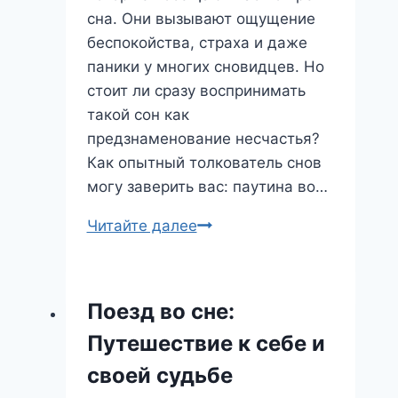
сна. Они вызывают ощущение
беспокойства, страха и даже
паники у многих сновидцев. Но
стоит ли сразу воспринимать
такой сон как
предзнаменование несчастья?
Как опытный толкователь снов
могу заверить вас: паутина во…
Паутина
Читайте далее
во
сне:
ловушка
Поезд во сне:
судьбы
Путешествие к себе и
или
шанс
своей судьбе
на