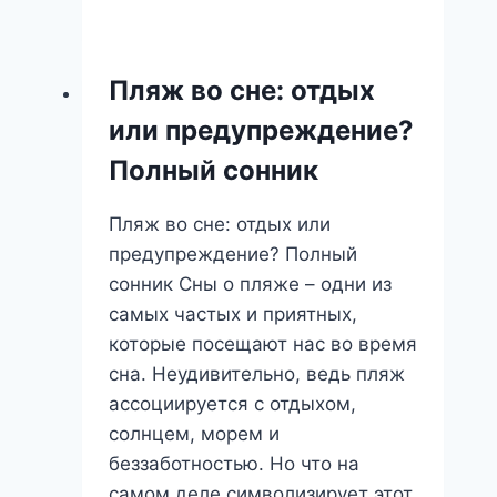
во
сне:
уют,
Пляж во сне: отдых
комфорт
или предупреждение?
или
скрытые
Полный сонник
опасности?
Пляж во сне: отдых или
предупреждение? Полный
сонник Сны о пляже – одни из
самых частых и приятных,
которые посещают нас во время
сна. Неудивительно, ведь пляж
ассоциируется с отдыхом,
солнцем, морем и
беззаботностью. Но что на
самом деле символизирует этот