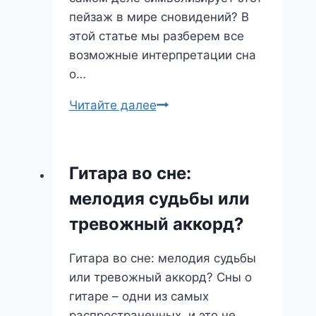
пейзаж в мире сновидений? В
этой статье мы разберем все
возможные интерпретации сна
о…
Пляж
Читайте далее
во
сне:
отдых
Гитара во сне:
или
мелодия судьбы или
предупреждение?
Полный
тревожный аккорд?
сонник
Гитара во сне: мелодия судьбы
или тревожный аккорд? Сны о
гитаре – одни из самых
распространенных, и это не