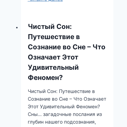
во
сне:
Путешествие
Чистый Сон:
к
Путешествие в
себе
и
Сознание во Сне – Что
своей
Означает Этот
судьбе
Удивительный
Феномен?
Чистый Сон: Путешествие в
Сознание во Сне – Что Означает
Этот Удивительный Феномен?
Сны… загадочные послания из
глубин нашего подсознания,