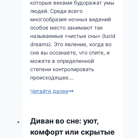
которые веками будоражат умы
людей. Среди всего
многообразия ночных видений
особое место занимают так
называемые «чистые сны» (lucid
dreams). Это явление, когда во
сне вы осознаете, что спите, и
можете в определенной
степени контролировать
происходящее….
Чистый
Читайте далее
Сон:
Путешествие
в
Диван во сне: уют,
Сознание
комфорт или скрытые
во