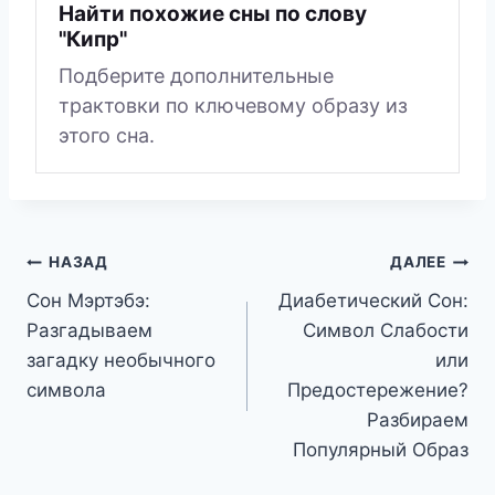
Найти похожие сны по слову
"Кипр"
Подберите дополнительные
трактовки по ключевому образу из
этого сна.
Навигация
НАЗАД
ДАЛЕЕ
Сон Мэртэбэ:
Диабетический Сон:
по
Разгадываем
Символ Слабости
записям
загадку необычного
или
символа
Предостережение?
Разбираем
Популярный Образ