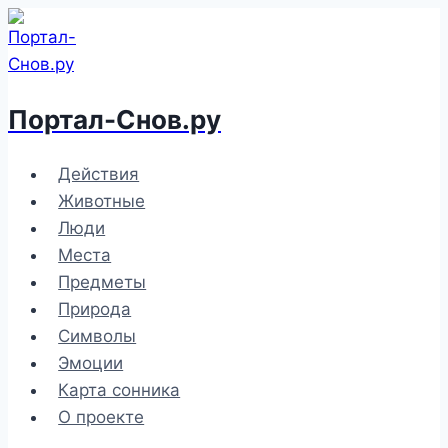
Перейти
к
содержимому
Портал-Снов.ру
Действия
Животные
Люди
Места
Предметы
Природа
Символы
Эмоции
Карта сонника
О проекте