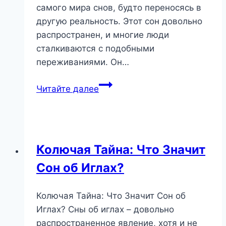
самого мира снов, будто переносясь в
другую реальность. Этот сон довольно
распространен, и многие люди
сталкиваются с подобными
переживаниями. Он…
Мир
Читайте далее
Снов
во
Сне:
Путешествие
Колючая Тайна: Что Значит
в
Сон об Иглах?
Бессознательное
и
его
Колючая Тайна: Что Значит Сон об
Значение
Иглах? Сны об иглах – довольно
распространенное явление, хотя и не