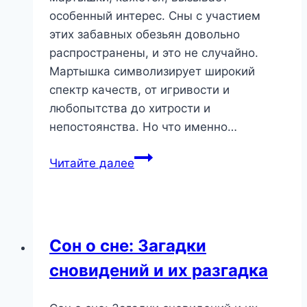
особенный интерес. Сны с участием
этих забавных обезьян довольно
распространены, и это не случайно.
Мартышка символизирует широкий
спектр качеств, от игривости и
любопытства до хитрости и
непостоянства. Но что именно…
Мартышка
Читайте далее
во
сне:
игривый
символ
Сон о сне: Загадки
или
сновидений и их разгадка
предвестник
перемен?