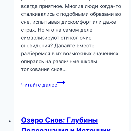
всегда приятное. Многие люди когда-то
сталкивались с подобными образами во
сне, испытывая дискомфорт или даже
страх. Но что на самом деле
символизируют эти колючие
сновидения? Давайте вместе
разберемся в их возможных значениях,
опираясь на различные школы
толкования снов…
Колючая
Читайте далее
Тайна:
Что
Значит
Сон
Озеро Снов: Глубины
об
Подсознания и Источник
Иглах?