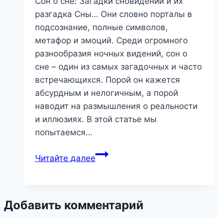
Сон о сне: Загадки сновидений и их
разгадка Сны… Они словно порталы в
подсознание, полные символов,
метафор и эмоций. Среди огромного
разнообразия ночных видений, сон о
сне – один из самых загадочных и часто
встречающихся. Порой он кажется
абсурдным и нелогичным, а порой
наводит на размышления о реальности
и иллюзиях. В этой статье мы
попытаемся…
Сон
Читайте далее
о
сне:
Загадки
Добавить комментарий
сновидений