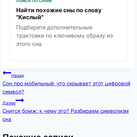
ПОИСК ПО СНАМ
Найти похожие сны по слову
"Кислый"
Подберите дополнительные
трактовки по ключевому образу из
этого сна.
Навигация
Назад
Сон про мобильный: что скрывает этот цифровой
по
символ?
записям
Далее
Снится бомж: к чему это? Разбираем символизм
сна