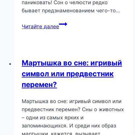
паниковать! Сон о челюсти редко
бывает предзнаменованием чего-то…
Сон
Читайте далее
о
челюсти:
что
он
Мартышка во сне: игривый
говорит
символ или предвестник
о
вашей
перемен?
силе
и
Мартышка во сне: игривый символ или
коммуникации
предвестник перемен? Сны о животных
– одни из самых ярких и
запоминающихся. И среди них образ
мартышки, кажется, вызывает