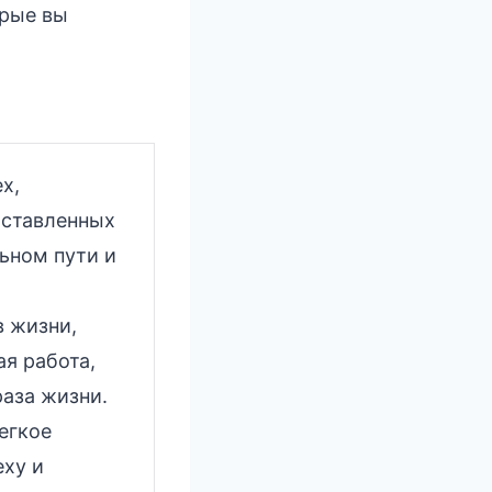
орые вы
х,
оставленных
льном пути и
в жизни,
я работа,
раза жизни.
егкое
еху и