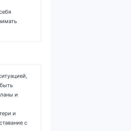
 себя
нимать
ситуацией,
 быть
ланы и
тери и
ставание с