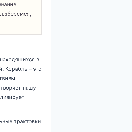
знание
разберемся,
 находящихся в
. Корабль – это
твием,
етворяет нашу
олизирует
льные трактовки