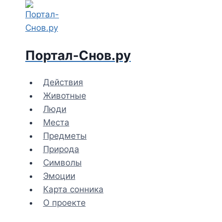
Перейти
к
содержимому
Портал-Снов.ру
Действия
Животные
Люди
Места
Предметы
Природа
Символы
Эмоции
Карта сонника
О проекте