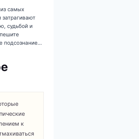
 из самых
и затрагивают
ю, судьбой и
спешите
ше подсознание…
ре
которые
ипические
лением к
отмахиваться