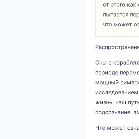
от этого как
пытается пе
что может оз
Распространенн
Сны о кораблях
периоде переме
мощный символ
исследованием,
жизнь, наш пут
подсознание, э
Что может озна