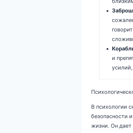
близким
Заброш
сожален
говорит
сложив
Корабл
и препя
усилий,
Психологическо
В психологии с
безопасности и
жизни. Он дает