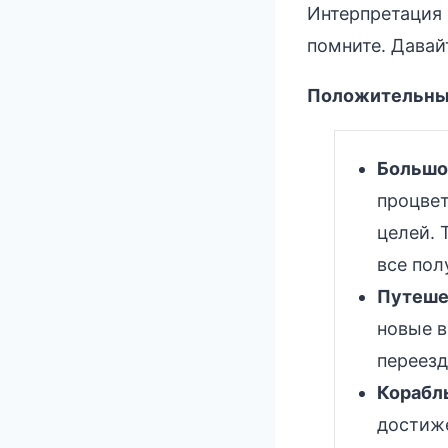
Интерпретация 
помните. Давай
Положительные
Большо
процвет
целей. 
все пол
Путеше
новые в
переезд
Корабл
достиже