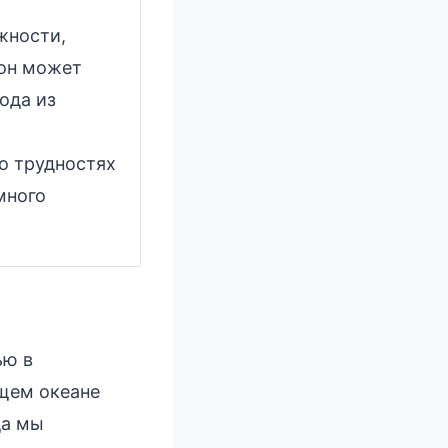
жности,
сон может
хода из
о трудностях
много
ью в
ющем океане
да мы