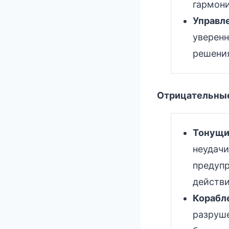
гармони
Управл
уверенн
решения
Отрицательные
Тонущи
неудачи
предуп
действи
Корабл
разруше