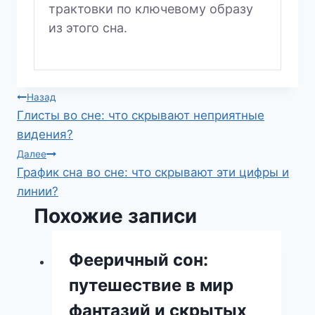
трактовки по ключевому образу
из этого сна.
Навигация
Назад
Глисты во сне: что скрывают неприятные
по
видения?
записям
Далее
График сна во сне: что скрывают эти цифры и
линии?
Похожие записи
Фееричный сон:
путешествие в мир
фантазий и скрытых