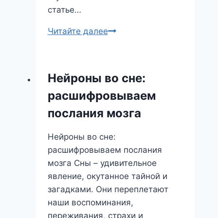
статье…
Сон
Читайте далее
о
техниках
сновидений:
Нейроны во сне:
что
расшифровываем
он
значит
послания мозга
и
как
Нейроны во сне:
его
расшифровываем послания
интерпретировать
мозга Сны – удивительное
явление, окутанное тайной и
загадками. Они переплетают
наши воспоминания,
переживания, страхи и