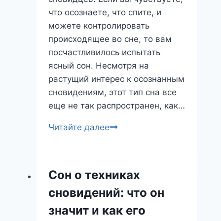
что осознаете, что спите, и
можете контролировать
происходящее во сне, то вам
посчастливилось испытать
ясный сон. Несмотря на
растущий интерес к осознанным
сновидениям, этот тип сна все
еще не так распространен, как…
Ясные
Читайте далее
Сны:
Погружение
в
Сон о техниках
Реальность
сновидений: что он
или
Предвестник
значит и как его
Перемен?