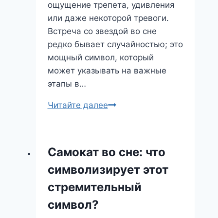
ощущение трепета, удивления
или даже некоторой тревоги.
Встреча со звездой во сне
редко бывает случайностью; это
мощный символ, который
может указывать на важные
этапы в…
Звездный
Читайте далее
Путь:
Что
означает
Самокат во сне: что
сон
символизирует этот
со
звездой?
стремительный
символ?