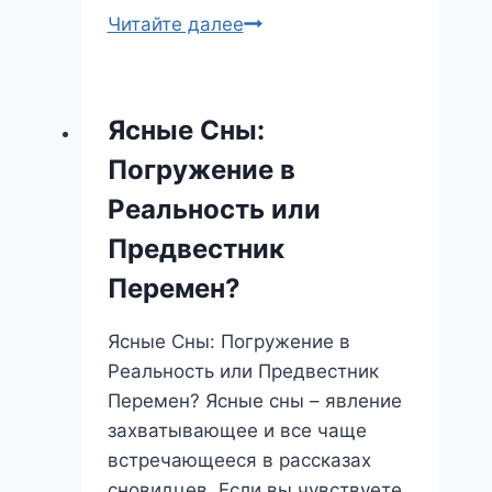
Самокат
Читайте далее
во
сне:
что
Ясные Сны:
символизирует
Погружение в
этот
стремительный
Реальность или
символ?
Предвестник
Перемен?
Ясные Сны: Погружение в
Реальность или Предвестник
Перемен? Ясные сны – явление
захватывающее и все чаще
встречающееся в рассказах
сновидцев. Если вы чувствуете,