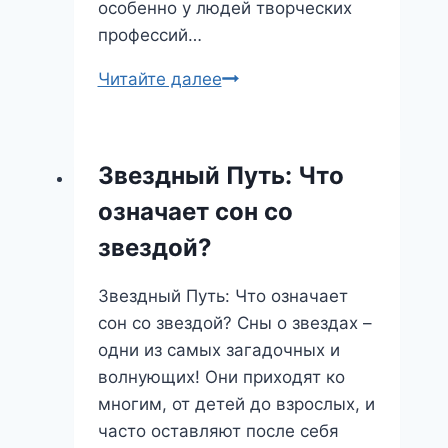
особенно у людей творческих
профессий…
Фееричный
Читайте далее
сон:
путешествие
в
Звездный Путь: Что
мир
означает сон со
фантазий
и
звездой?
скрытых
желаний
Звездный Путь: Что означает
сон со звездой? Сны о звездах –
одни из самых загадочных и
волнующих! Они приходят ко
многим, от детей до взрослых, и
часто оставляют после себя