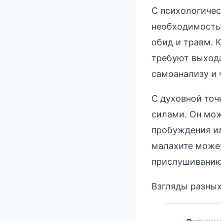
С психологичес
необходимостью
обид и травм. 
требуют выхода
самоанализу и 
С духовной точ
силами. Он мож
пробуждения ил
малахите может
прислушиванию 
Взгляды разных