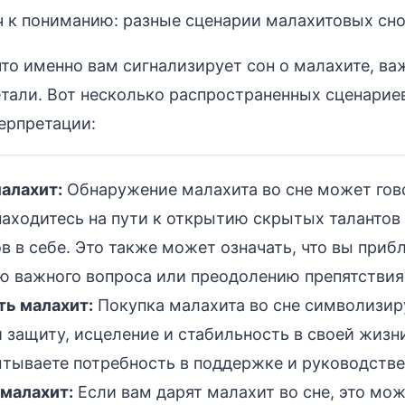
ч к пониманию: разные сценарии малахитовых сн
что именно вам сигнализирует сон о малахите, ва
тали. Вот несколько распространенных сценариев
ерпретации:
алахит:
Обнаружение малахита во сне может гово
находитесь на пути к открытию скрытых талантов
в в себе. Это также может означать, что вы приб
 важного вопроса или преодолению препятствия
ть малахит:
Покупка малахита во сне символизир
 защиту, исцеление и стабильность в своей жизн
тываете потребность в поддержке и руководстве
малахит:
Если вам дарят малахит во сне, это мо