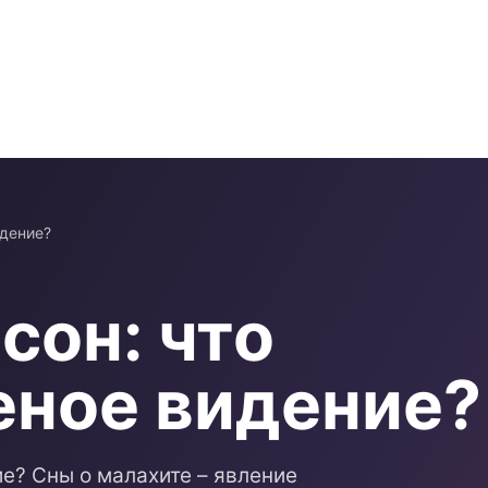
идение?
сон: что
еное видение?
е? Сны о малахите – явление