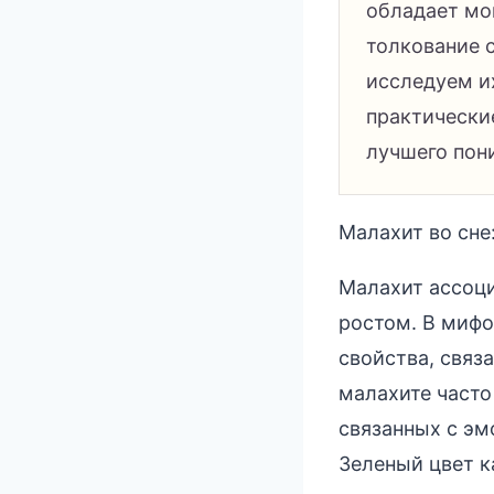
обладает мо
толкование с
исследуем и
практические
лучшего пон
Малахит во сне
Малахит ассоци
ростом. В мифо
свойства, связ
малахите часто
связанных с э
Зеленый цвет к