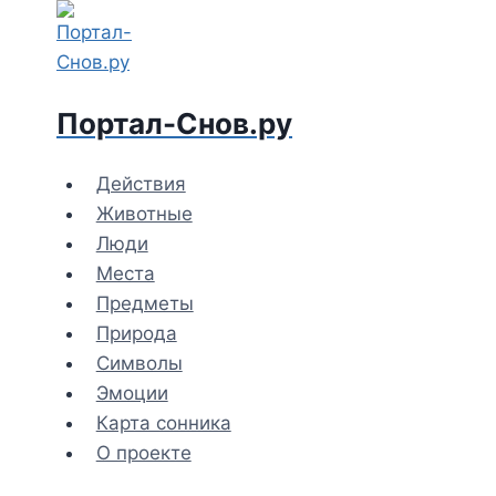
Перейти
к
содержимому
Портал-Снов.ру
Действия
Животные
Люди
Места
Предметы
Природа
Символы
Эмоции
Карта сонника
О проекте