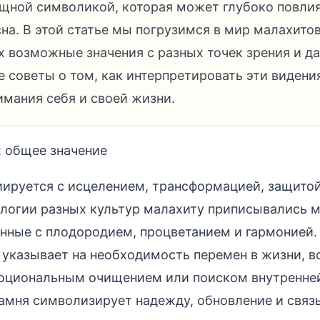
щной символикой, которая может глубоко повлия
на. В этой статье мы погрузимся в мир малахито
х возможные значения с разных точек зрения и д
 советы о том, как интерпретировать эти видени
имания себя и своей жизни.
: общее значение
ируется с исцелением, трансформацией, защито
логии разных культур малахиту приписывались 
анные с плодородием, процветанием и гармонией.
 указывает на необходимость перемен в жизни, 
моциональным очищением или поиском внутренне
амня символизирует надежду, обновление и связь