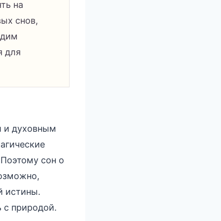
ть на
вых снов,
адим
я для
й и духовным
магические
 Поэтому сон о
возможно,
й истины.
 с природой.