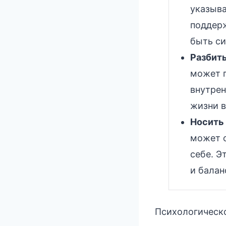
указыва
поддерж
быть с
Разбить
может г
внутрен
жизни в
Носить 
может о
себе. Э
и балан
Психологическо