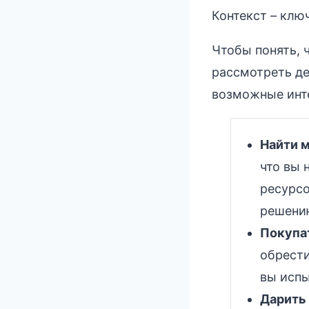
Контекст – клю
Чтобы понять, 
рассмотреть де
возможные инт
Найти м
что вы 
ресурсо
решению
Покупа
обрести
вы испы
Дарить 