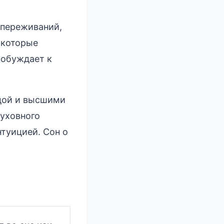
 переживаний,
 которые
побуждает к
одой и высшими
духовного
нтуицией. Сон о