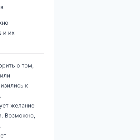
ов
жно
 и их
рить о том,
 или
лизились к
.
ует желание
и. Возможно,
.
жет