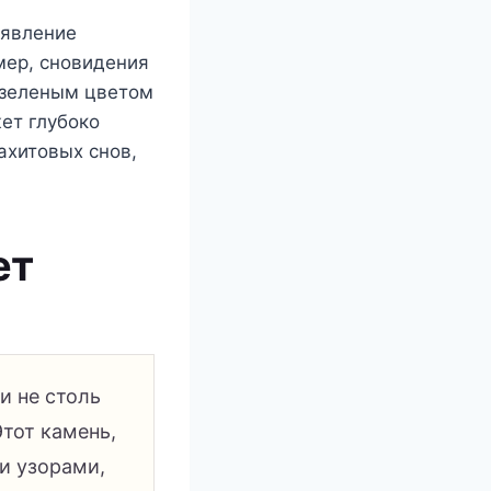
 явление
имер, сновидения
 зеленым цветом
ет глубоко
ахитовых снов,
ет
и не столь
Этот камень,
и узорами,