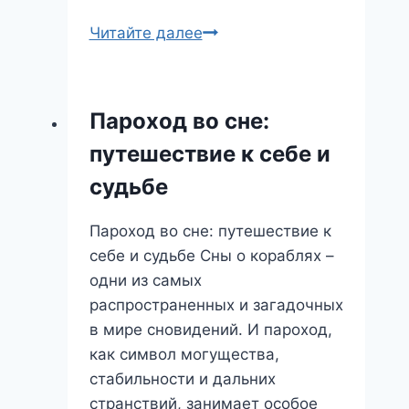
Что
Читайте далее
означает
сон
про
Пароход во сне:
ослика:
путешествие к себе и
от
просторечия
судьбе
до
глубокого
Пароход во сне: путешествие к
символизма
себе и судьбе Сны о кораблях –
одни из самых
распространенных и загадочных
в мире сновидений. И пароход,
как символ могущества,
стабильности и дальних
странствий, занимает особое