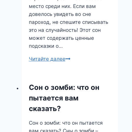
место среди них. Если вам
довелось увидеть во сне
пароход, не спешите списывать
это на случайность! Этот сон
может содержать ценные
подсказки о…
Пароход
Читайте далее
во
сне:
путешествие
Сон о зомби: что он
к
пытается вам
себе
и
сказать?
судьбе
Сон о зомби: что он пытается
вам сказать? Сны о зомби –