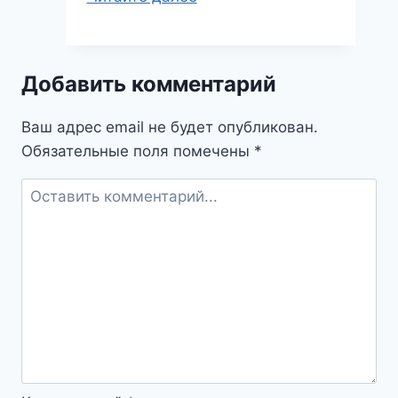
о
числе
173:
Добавить комментарий
загадочный
символ
Ваш адрес email не будет опубликован.
в
Обязательные поля помечены
*
мире
сновидений