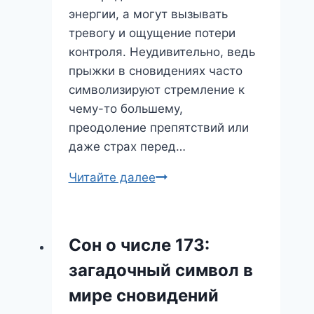
энергии, а могут вызывать
тревогу и ощущение потери
контроля. Неудивительно, ведь
прыжки в сновидениях часто
символизируют стремление к
чему-то большему,
преодоление препятствий или
даже страх перед…
Прыжок
Читайте далее
в
неизвестность:
что
Сон о числе 173:
значит
загадочный символ в
сон
о
мире сновидений
прыжках?