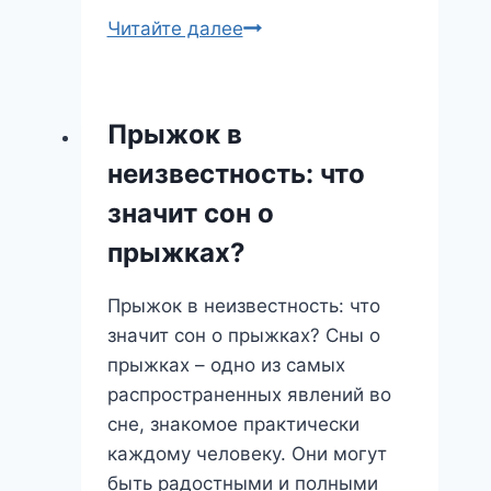
Сон
Читайте далее
о
повышении:
что
Прыжок в
он
неизвестность: что
предвещает
и
значит сон о
как
прыжках?
его
понять?
Прыжок в неизвестность: что
значит сон о прыжках? Сны о
прыжках – одно из самых
распространенных явлений во
сне, знакомое практически
каждому человеку. Они могут
быть радостными и полными