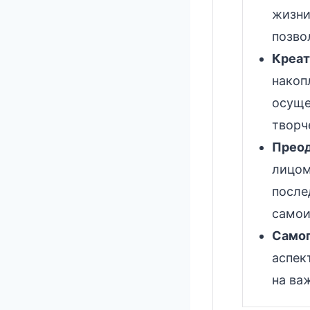
жизни
позво
Креат
накоп
осуще
творч
Преод
лицом
после
самои
Самоп
аспек
на ва