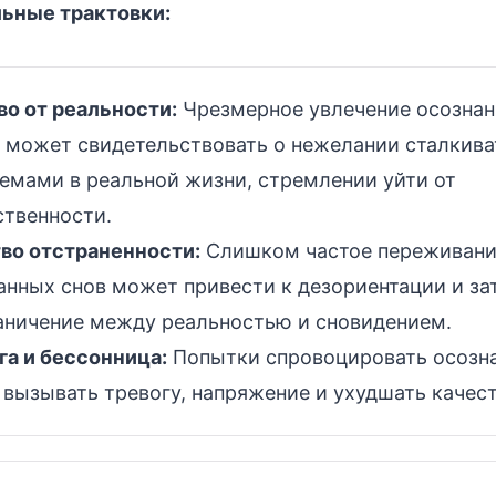
ьные трактовки:
во от реальности:
Чрезмерное увлечение осозна
 может свидетельствовать о нежелании сталкива
емами в реальной жизни, стремлении уйти от
ственности.
во отстраненности:
Слишком частое переживан
анных снов может привести к дезориентации и за
аничение между реальностью и сновидением.
га и бессонница:
Попытки спровоцировать осозн
 вызывать тревогу, напряжение и ухудшать качест