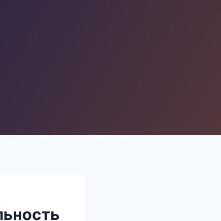
льность