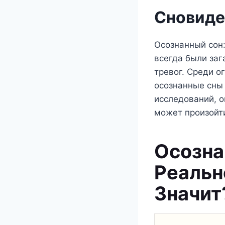
Сновиде
Осознанный сон:
всегда были заг
тревог. Среди о
осознанные сны 
исследований, о
может произойт
Осозна
Реальн
Значит