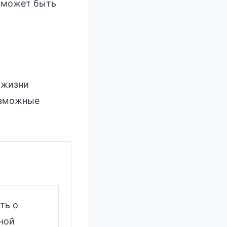
т может быть
м
 жизни
озможные
ть о
ной