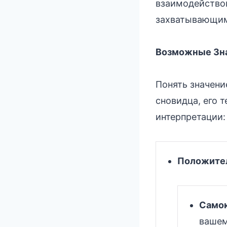
взаимодействов
захватывающим
Возможные Зна
Понять значени
сновидца, его 
интерпретации:
Положител
Самок
вашем