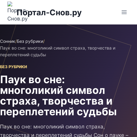
Перейти
Портал-Снов.ру
к
содержимому
Сонник
/
Без рубрики
/
Паук во сне: многоликий символ страха, творчества и
переплетений судьбы
БЕЗ РУБРИКИ
Паук во сне:
многоликий символ
страха, творчества и
переплетений судьбы
Паук во сне: многоликий символ страха,
творчества и переплетений судьбы Сон о пауке –