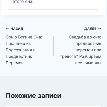
этого сна.
Навигация
НАЗАД
ДАЛЕЕ
Сон о Богине Сна:
Свадьба во сне:
по
Послание из
предвестник
записям
Подсознания и
перемен или
Предвестник
тревога? Разбираем
Перемен
все символы
Похожие записи