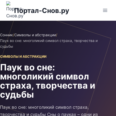
Перейти
Портал-Снов.ру
к
содержимому
Сонник
/
Символы и абстракции
/
Паук во сне: многоликий символ страха, творчества и
судьбы
СИМВОЛЫ И АБСТРАКЦИИ
Паук во сне:
многоликий символ
страха, творчества и
судьбы
Паук во сне: многоликий символ страха,
творчества и судьбы Сны о пауках – одни из