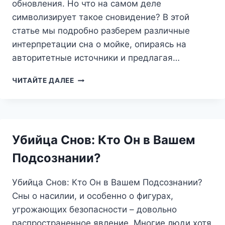
обновления. Но что на самом деле
символизирует такое сновидение? В этой
статье мы подробно разберем различные
интерпретации сна о мойке, опираясь на
авторитетные источники и предлагая…
СНИЛОСЬ
ЧИТАЙТЕ ДАЛЕЕ
МОЙКА:
ЧТО
ОЧИЩАЕТ
ВАШ
ПОДСОЗНАТЕЛЬНЫЙ
Убийца Снов: Кто Он в Вашем
МИР?
Подсознании?
Убийца Снов: Кто Он в Вашем Подсознании?
Сны о насилии, и особенно о фигурах,
угрожающих безопасности – довольно
распространенное явление. Многие люди хотя