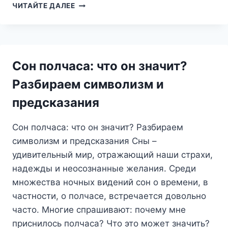
РАЗБИТАЯ
ЧИТАЙТЕ ДАЛЕЕ
ЧАШКА
ИЛИ
ПОЛНЫЙ
ФАРФОР:
ЧТО
Сон полчаса: что он значит?
ОЗНАЧАЕТ
СОН
Разбираем символизм и
О
предсказания
ПОСУДЕ?
Сон полчаса: что он значит? Разбираем
символизм и предсказания Сны –
удивительный мир, отражающий наши страхи,
надежды и неосознанные желания. Среди
множества ночных видений сон о времени, в
частности, о полчасе, встречается довольно
часто. Многие спрашивают: почему мне
приснилось полчаса? Что это может значить?