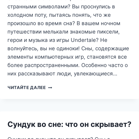
странными символами? Вы проснулись в
холодном поту, пытаясь понять, что же
произошло во время сна? В вашем ночном
путешествии мелькали знакомые пиксели,
герои и музыка из игры Undertale? Не
волнуйтесь, вы не одиноки! Сны, содержащие
элементы компьютерных игр, становятся все
более распространенными. Особенно часто о
них рассказывают люди, увлекающиеся…
UNDERTALE
ЧИТАЙТЕ ДАЛЕЕ
ВО
СНЕ:
ЧТО
СКРЫВАЕТСЯ
ЗА
Сундук во сне: что он скрывает?
СТРАННЫМИ
СИМВОЛАМИ?