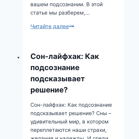
вашем подсознании. В этой
статье мы разберем,…
Логика
Читайте далее
сна:
что
скрывается
Сон-лайфхак: Как
за
подсознание
этим
странным
подсказывает
образом?
решение?
Сон-лайфхак: Как подсознание
подсказывает решение? Сны –
удивительный мир, в котором
переплетаются наши страхи,
желания и надежды. И среди