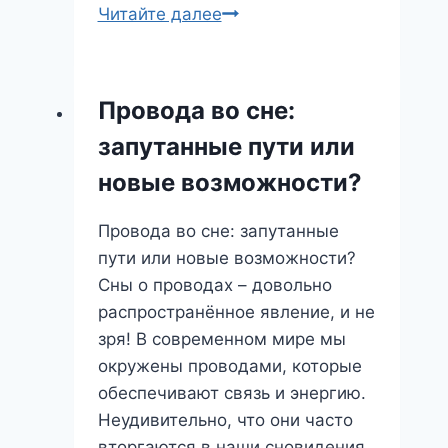
Тихий
Читайте далее
Сон:
Что
Пытается
Провода во сне:
Вам
запутанные пути или
Сообщить
Подсознание?
новые возможности?
Провода во сне: запутанные
пути или новые возможности?
Сны о проводах – довольно
распространённое явление, и не
зря! В современном мире мы
окружены проводами, которые
обеспечивают связь и энергию.
Неудивительно, что они часто
вторгаются в наши сновидения,