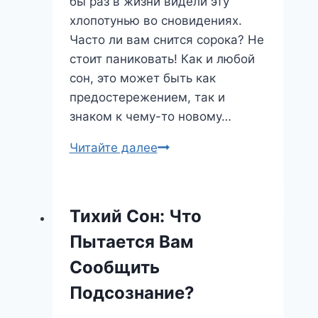
бы раз в жизни видели эту
хлопотунью во сновидениях.
Часто ли вам снится сорока? Не
стоит паниковать! Как и любой
сон, это может быть как
предостережением, так и
знаком к чему-то новому…
Сорока
Читайте далее
во
сне:
предвестник
Тихий Сон: Что
перемен
Пытается Вам
или
плохая
Сообщить
примета?
Подсознание?