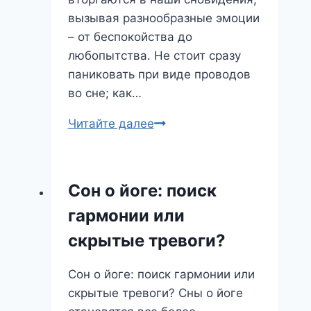
вызывая разнообразные эмоции
– от беспокойства до
любопытства. Не стоит сразу
паниковать при виде проводов
во сне; как…
Провода
Читайте далее
во
сне:
запутанные
Сон о йоге: поиск
пути
гармонии или
или
новые
скрытые тревоги?
возможности?
Сон о йоге: поиск гармонии или
скрытые тревоги? Сны о йоге