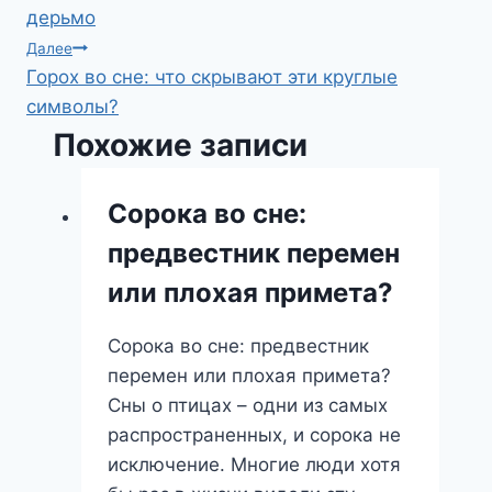
по
дерьмо
записям
Далее
Горох во сне: что скрывают эти круглые
символы?
Похожие записи
Сорока во сне:
предвестник перемен
или плохая примета?
Сорока во сне: предвестник
перемен или плохая примета?
Сны о птицах – одни из самых
распространенных, и сорока не
исключение. Многие люди хотя