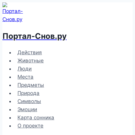
Перейти
к
содержимому
Портал-Снов.ру
Действия
Животные
Люди
Места
Предметы
Природа
Символы
Эмоции
Карта сонника
О проекте