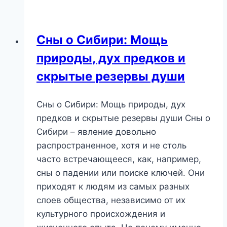
козе:
что
он
Сны о Сибири: Мощь
предвещает
природы, дух предков и
и
как
скрытые резервы души
понять
его
Сны о Сибири: Мощь природы, дух
послание?
предков и скрытые резервы души Сны о
Сибири – явление довольно
распространенное, хотя и не столь
часто встречающееся, как, например,
сны о падении или поиске ключей. Они
приходят к людям из самых разных
слоев общества, независимо от их
культурного происхождения и