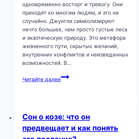
одновременно восторг и тревогу. Они
приходят ко многим людям, и это не
случайно. Джунгли символизируют
нечто большее, чем просто густые леса
и экзотическую природу. Это метафора
жизненного пути, скрытых желаний,
внутренних конфликтов и неизведанных
возможностей. В…
Джунгли
Читайте далее
во
сне:
что
скрывают
Сон о козе: что он
заросли
предвещает и как понять
вашего
подсознания?