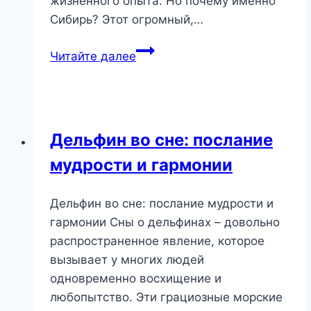
жизненного опыта. Но почему именно
Сибирь? Этот огромный,…
Сны
Читайте далее
о
Сибири:
Мощь
природы,
Дельфин во сне: послание
дух
мудрости и гармонии
предков
и
скрытые
Дельфин во сне: послание мудрости и
резервы
гармонии Сны о дельфинах – довольно
души
распространенное явление, которое
вызывает у многих людей
одновременно восхищение и
любопытство. Эти грациозные морские