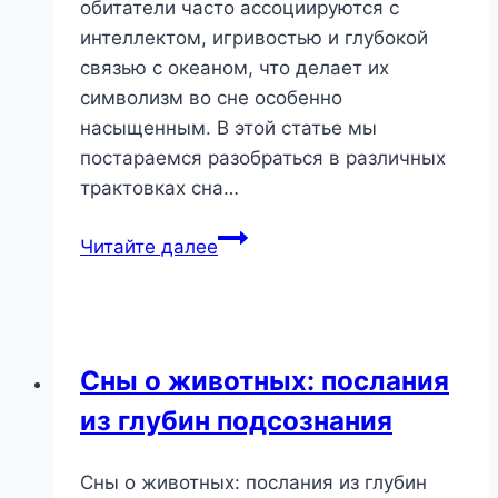
обитатели часто ассоциируются с
интеллектом, игривостью и глубокой
связью с океаном, что делает их
символизм во сне особенно
насыщенным. В этой статье мы
постараемся разобраться в различных
трактовках сна…
Дельфин
Читайте далее
во
сне:
послание
мудрости
Сны о животных: послания
и
из глубин подсознания
гармонии
Сны о животных: послания из глубин