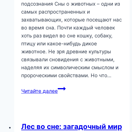
подсознания Сны о животных – одни из
самых распространенных и
захватывающих, которые посещают нас
во время сна. Почти каждый человек
хоть раз видел во сне кошку, собаку,
птицу или какое-нибудь дикое
животное. Не зря древние культуры
связывали сновидения с животными,
наделяя их символическим смыслом и
пророческими свойствами. Но что…
Сны
Читайте далее
о
животных:
послания
из
Лес во сне: загадочный мир
глубин