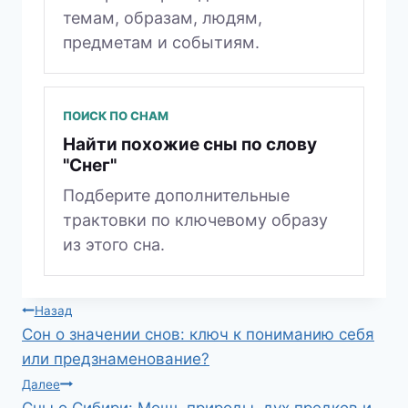
темам, образам, людям,
предметам и событиям.
ПОИСК ПО СНАМ
Найти похожие сны по слову
"Снег"
Подберите дополнительные
трактовки по ключевому образу
из этого сна.
Навигация
Назад
Сон о значении снов: ключ к пониманию себя
по
или предзнаменование?
записям
Далее
Сны о Сибири: Мощь природы, дух предков и