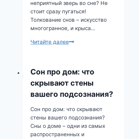
неприятный зверь во сне? Не
стоит сразу пугаться!
Толкование снов – искусство
многогранное, и крыса…
Крыса
Читайте далее
во
сне:
что
Сон про дом: что
скрывается
скрывают стены
за
этим
вашего подсознания?
тревожным
образом?
Сон про дом: что скрывают
стены вашего подсознания?
Сны о доме – одни из самых
распространенных и