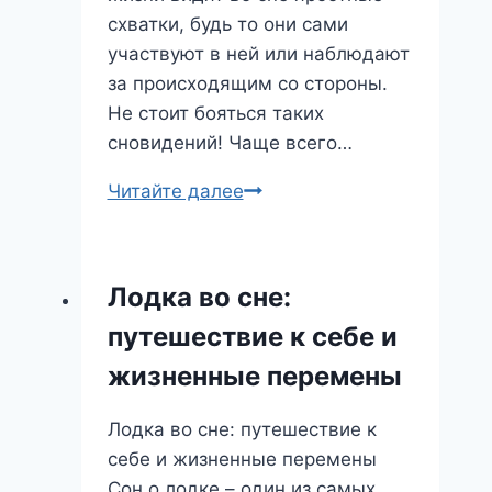
схватки, будь то они сами
участвуют в ней или наблюдают
за происходящим со стороны.
Не стоит бояться таких
сновидений! Чаще всего…
Сон
Читайте далее
о
драке:
разбор
Лодка во сне:
символа
путешествие к себе и
и
его
жизненные перемены
влияние
на
Лодка во сне: путешествие к
вашу
себе и жизненные перемены
жизнь
Сон о лодке – один из самых