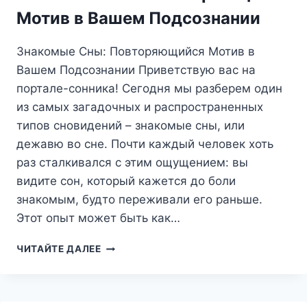
ОТ
Мотив в Вашем Подсознании
ФРЕЙДА
ДО
Знакомые Сны: Повторяющийся Мотив в
ВАНГИ
Вашем Подсознании Приветствую вас на
портале-сонника! Сегодня мы разберем один
из самых загадочных и распространенных
типов сновидений – знакомые сны, или
дежавю во сне. Почти каждый человек хоть
раз сталкивался с этим ощущением: вы
видите сон, который кажется до боли
знакомым, будто переживали его раньше.
Этот опыт может быть как…
ЗНАКОМЫЕ
ЧИТАЙТЕ ДАЛЕЕ
СНЫ:
ПОВТОРЯЮЩИЙСЯ
МОТИВ
В