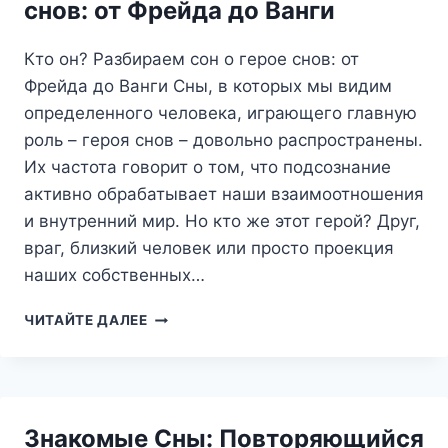
снов: от Фрейда до Ванги
ЗНАЧИТ?
Кто он? Разбираем сон о герое снов: от
Фрейда до Ванги Сны, в которых мы видим
определенного человека, играющего главную
роль – героя снов – довольно распространены.
Их частота говорит о том, что подсознание
активно обрабатывает наши взаимоотношения
и внутренний мир. Но кто же этот герой? Друг,
враг, близкий человек или просто проекция
наших собственных…
КТО
ЧИТАЙТЕ ДАЛЕЕ
ОН?
РАЗБИРАЕМ
СОН
О
ГЕРОЕ
Знакомые Сны: Повторяющийся
СНОВ: