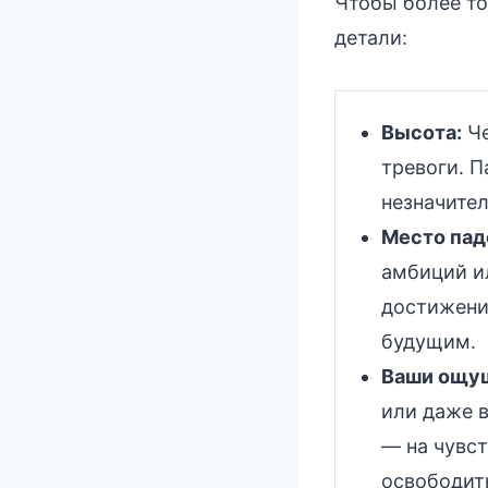
Чтобы более то
детали:
Высота:
Че
тревоги. 
незначите
Место пад
амбиций и
достижении
будущим.
Ваши ощу
или даже 
— на чувст
освободить