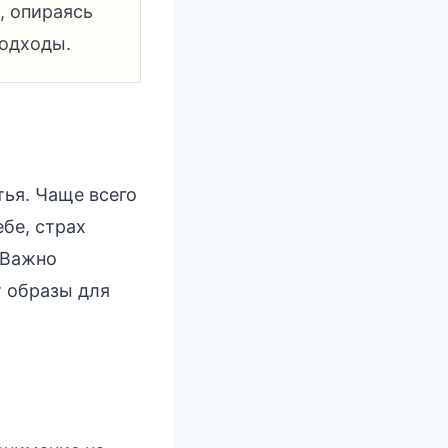
, опираясь
подходы.
ья. Чаще всего
бе, страх
 Важно
т образы для