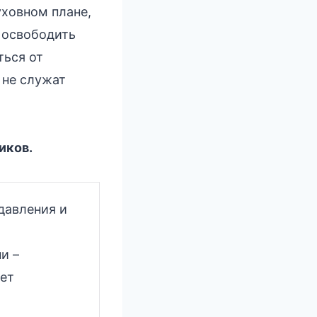
ховном плане,
 освободить
ться от
 не служат
иков.
давления и
и –
ует