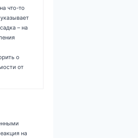
на что-то
 указывает
садка – на
ления
орить о
мости от
ленными
еакция на