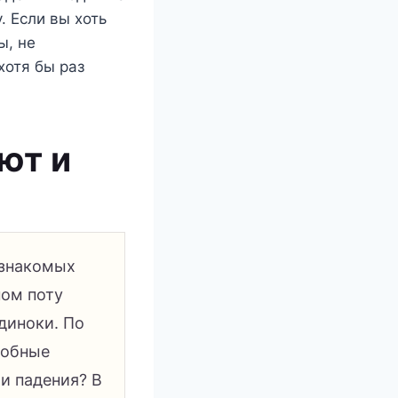
 Если вы хоть
ы, не
хотя бы раз
ют и
 знакомых
ном поту
одиноки. По
добные
ти падения? В