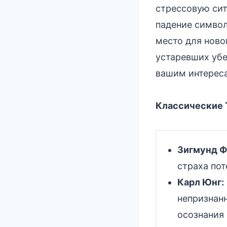
стрессовую сит
падение символ
место для ново
устаревших убе
вашим интерес
Классические Т
Зигмунд Ф
страха пот
Карл Юнг:
непризнанн
осознания 