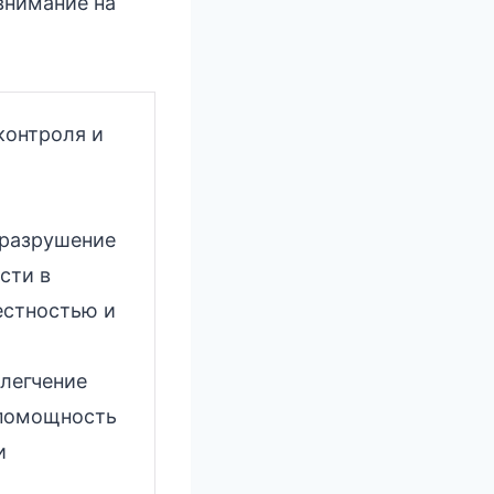
внимание на
контроля и
 разрушение
сти в
естностью и
легчение
спомощность
и