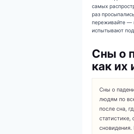
самых распрост
раз просыпались
переживайте — в
испытывают по
Сны о 
как их
Сны о паден
людям по вс
после сна, г
статистике,
сновидения. 