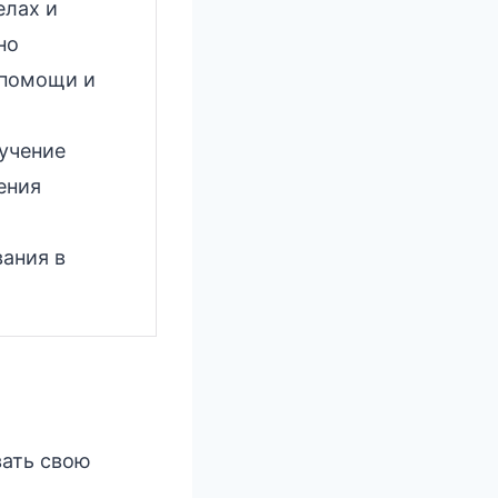
елах и
но
 помощи и
 учение
ения
вания в
вать свою