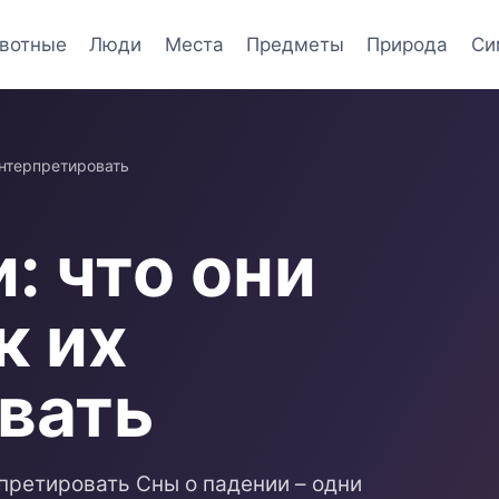
вотные
Люди
Места
Предметы
Природа
Си
интерпретировать
: что они
к их
вать
рпретировать Сны о падении – одни