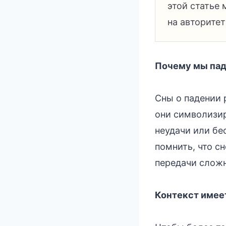
этой статье 
на авторите
Почему мы пад
Сны о падении 
они символизир
неудачи или бе
помнить, что с
передачи слож
Контекст имеет