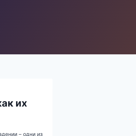
как их
адении – одни из