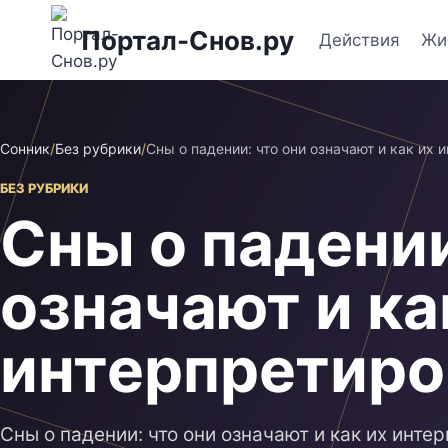
Перейти
Портал-Снов.ру
к
Действия
Жи
содержимому
Сонник
/
Без рубрики
/
Сны о падении: что они означают и как их 
БЕЗ РУБРИКИ
Сны о падении
означают и ка
интерпретиро
Сны о падении: что они означают и как их инте