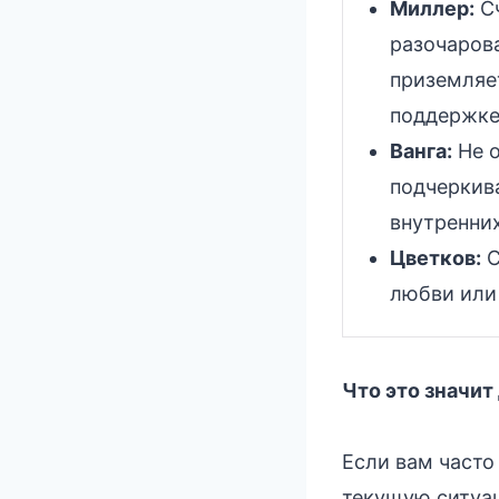
Миллер:
Сч
разочарова
приземляе
поддержке
Ванга:
Не о
подчеркив
внутренни
Цветков:
С
любви или
Что это значит
Если вам часто
текущую ситуац