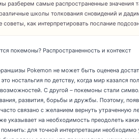
 мы разберем самые распространенные значения т
 различные школы толкования сновидений и дади
е советы, как интерпретировать послание подсозн
тся покемоны? Распространенность и контекст
раншизы Pokemon не может быть оценена достат
 это ностальгия по детству, когда мир казался п
возможностей. С другой – покемоны стали симв
ания, развития, борьбы и дружбы. Поэтому, появ
 часто связано с желанием вернуть утраченную ле
же указывает на необходимость преодолеть каки
 помнить: для точной интерпретации необходимо