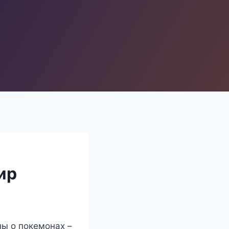
ир
ны о покемонах –