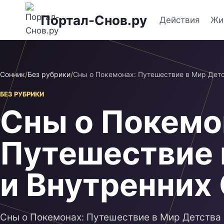
Перейти
Портал-Снов.ру
к
Действия
Жи
содержимому
Сонник
/
Без рубрики
/
Сны о Покемонах: Путешествие в Мир Детс
БЕЗ РУБРИКИ
Сны о Покемо
Путешествие 
и Внутренних
Сны о Покемонах: Путешествие в Мир Детства 