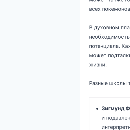
всех покемонов
В духовном пла
необходимость 
потенциала. Ка
может подталки
жизни.
Разные школы т
Зигмунд Ф
и подавле
интерпрет