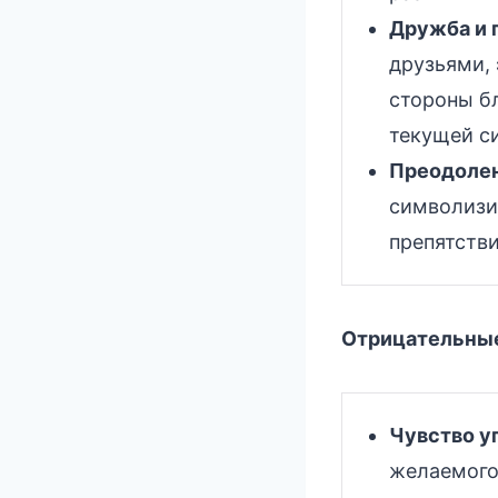
Дружба и 
друзьями, 
стороны б
текущей с
Преодолен
символизи
препятстви
Отрицательные
Чувство у
желаемого 