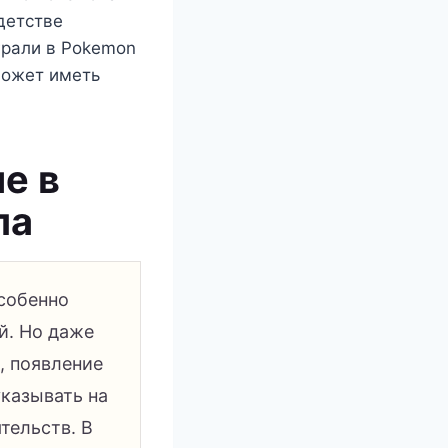
детстве
грали в Pokemon
может иметь
е в
ла
особенно
й. Но даже
, появление
казывать на
тельств. В