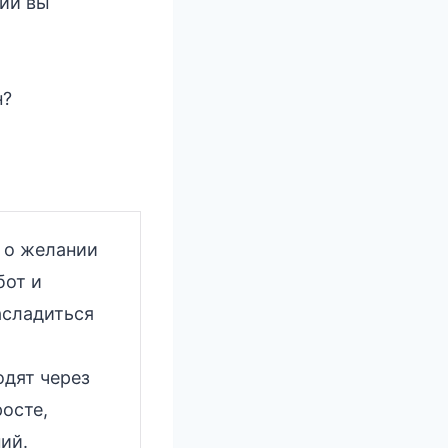
ции вы
н?
 о желании
бот и
асладиться
дят через
осте,
ий.