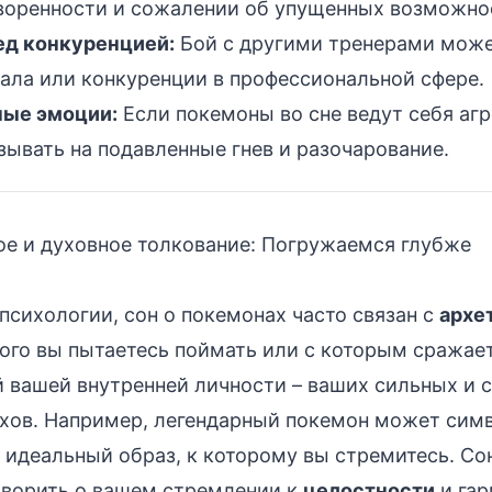
воренности и сожалении об упущенных возможно
ед конкуренцией:
Бой с другими тренерами може
ала или конкуренции в профессиональной сфере.
ые эмоции:
Если покемоны во сне ведут себя агр
ывать на подавленные гнев и разочарование.
е и духовное толкование: Погружаемся глубже
 психологии, сон о покемонах часто связан с
архе
ого вы пытаетесь поймать или с которым сражае
 вашей внутренней личности – ваших сильных и 
ахов. Например, легендарный покемон может сим
 идеальный образ, к которому вы стремитесь. Со
оворить о вашем стремлении к
целостности
и гар