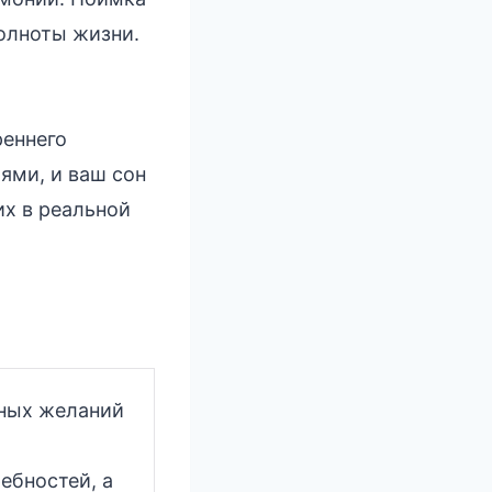
олноты жизни.
а
реннего
ями, и ваш сон
их в реальной
ных желаний
ебностей, а