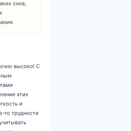
аких снов,
м
ания.
очно высоко! С
олным
олами
ление этих
гкость и
е-то трудности
 учитывать