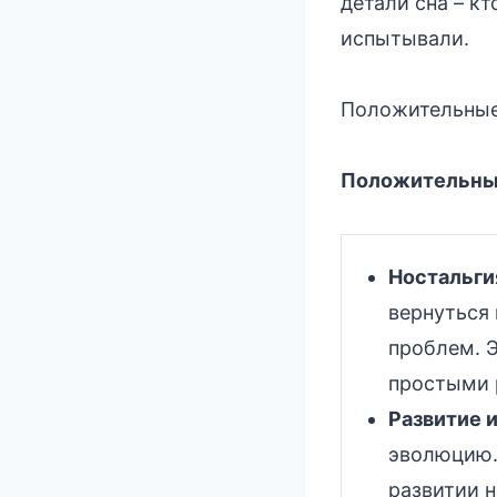
детали сна – к
испытывали.
Положительные 
Положительные
Ностальгия
вернуться 
проблем. Э
простыми 
Развитие 
эволюцию.
развитии 