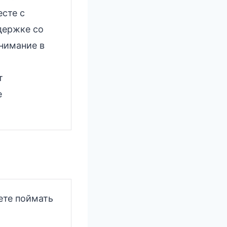
сте с
держке со
нимание в
т
е
ете поймать