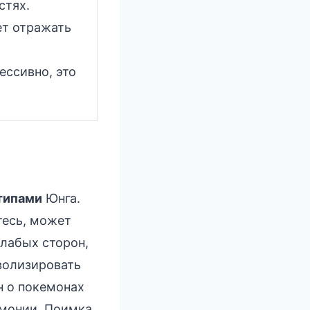
стях.
т отражать
ессивно, это
типами
Юнга.
тесь, может
слабых сторон,
волизировать
н о покемонах
монии. Поимка