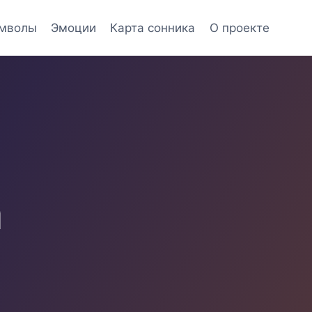
мволы
Эмоции
Карта сонника
О проекте
а