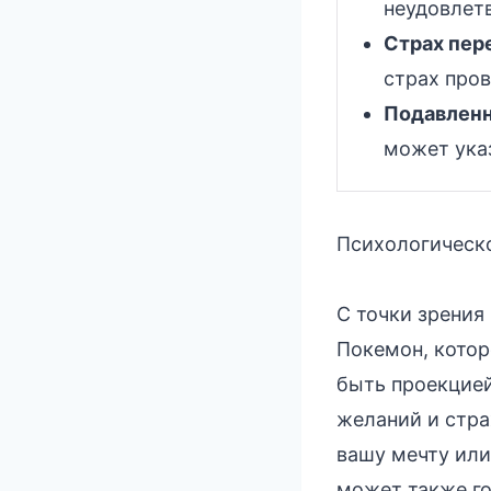
неудовлет
Страх пер
страх пров
Подавленн
может указ
Психологическо
С точки зрения
Покемон, котор
быть проекцией
желаний и стр
вашу мечту или
может также г