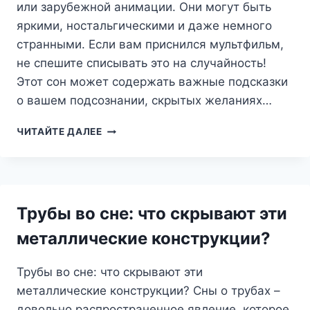
или зарубежной анимации. Они могут быть
яркими, ностальгическими и даже немного
странными. Если вам приснился мультфильм,
не спешите списывать это на случайность!
Этот сон может содержать важные подсказки
о вашем подсознании, скрытых желаниях…
МУЛЬТСОН:
ЧИТАЙТЕ ДАЛЕЕ
ПУТЕШЕСТВИЕ
В
ДЕТСТВО
И
ПОИСКИ
Трубы во сне: что скрывают эти
СКРЫТЫХ
СМЫСЛОВ
металлические конструкции?
Трубы во сне: что скрывают эти
металлические конструкции? Сны о трубах –
довольно распространенное явление, которое