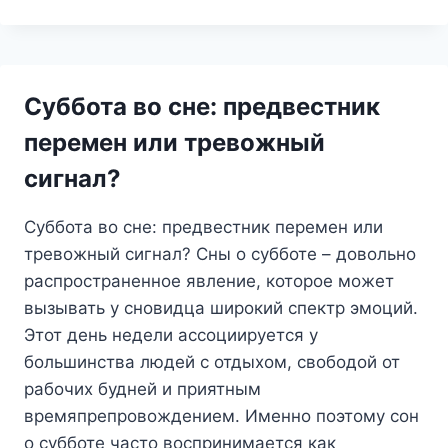
О
ЗАПАХАХ:
ЧТО
ОНИ
ГОВОРЯТ
Суббота во сне: предвестник
О
ВАШИХ
перемен или тревожный
ЧУВСТВАХ
сигнал?
И
СКРЫТЫХ
ЖЕЛАНИЯХ
Суббота во сне: предвестник перемен или
тревожный сигнал? Сны о субботе – довольно
распространенное явление, которое может
вызывать у сновидца широкий спектр эмоций.
Этот день недели ассоциируется у
большинства людей с отдыхом, свободой от
рабочих будней и приятным
времяпрепровождением. Именно поэтому сон
о субботе часто воспринимается как