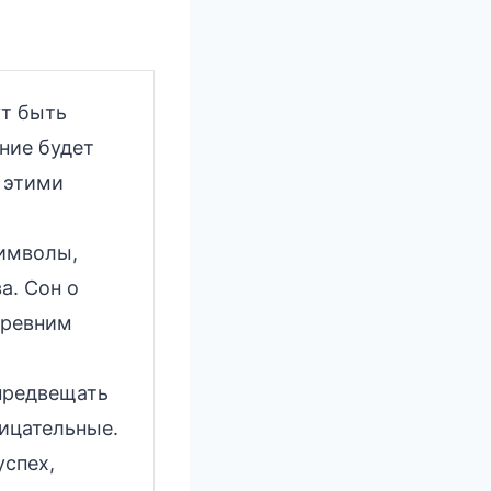
ут быть
ние будет
с этими
имволы,
а. Сон о
древним
 предвещать
рицательные.
успех,