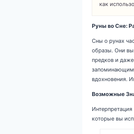
как использо
Руны во Сне: 
Сны о рунах ча
образы. Они в
предков и даже
запоминающимис
вдохновения. И
Возможные Зна
Интерпретация 
которые вы исп