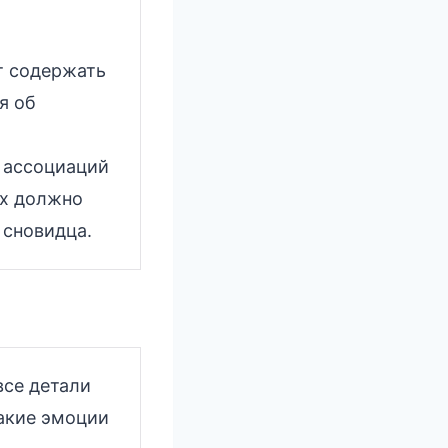
т содержать
я об
 ассоциаций
ах должно
 сновидца.
все детали
какие эмоции