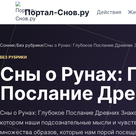
Перейти
Портал-Снов.ру
к
Действия
Жи
содержимому
Сонник
/
Без рубрики
/
Сны о Рунах: Глубокое Послание Древних 
БЕЗ РУБРИКИ
Сны о Рунах: 
Послание Дре
Сны о Рунах: Глубокое Послание Древних Знако
котором наши подсознательные мысли и чувст
множества образов, которые нам порой посеща