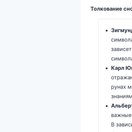
Толкование сно
Зигмун
символа
зависет
символ
Карл Ю
отражаю
рунах м
знаниям
Альбер
важные 
В завис