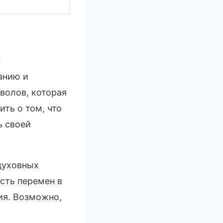
м
анию и
волов, которая
ть о том, что
ь своей
духовных
сть перемен в
ия. Возможно,