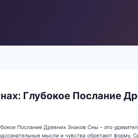
унах: Глубокое Послание Д
убокое Послание Древних Знаков Сны – это удивител
одсознательные мысли и чувства обретают форму. 