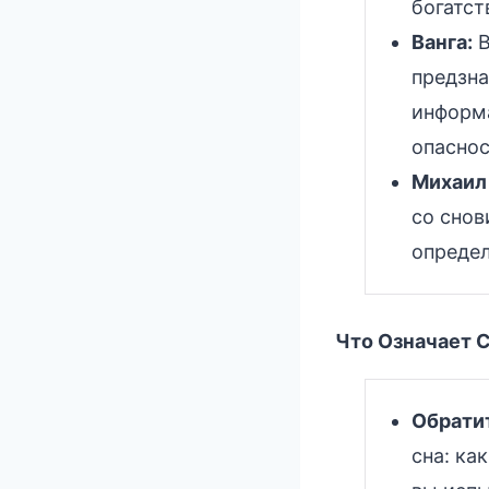
богатст
Ванга:
В
предзна
информ
опаснос
Михаил
со снов
определ
Что Означает С
Обратит
сна: ка