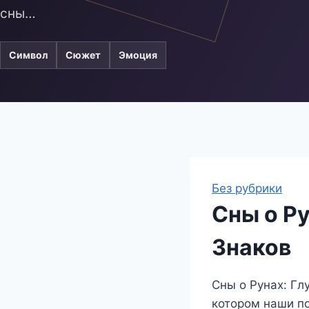
сны…
Символ
Сюжет
Эмоция
Без рубрики
Сны о Р
Знаков
Сны о Рунах: Гл
котором наши п