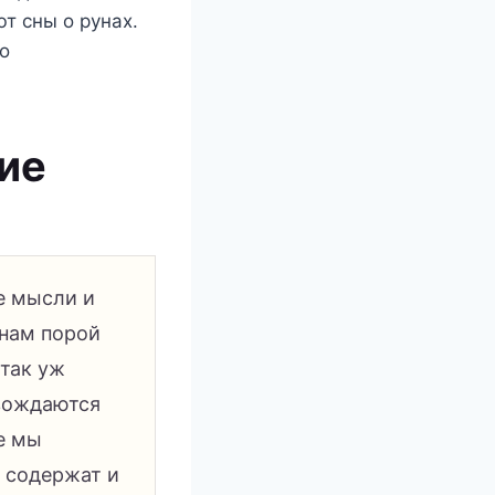
т сны о рунах.
то
ие
е мысли и
 нам порой
 так уж
овождаются
е мы
и содержат и