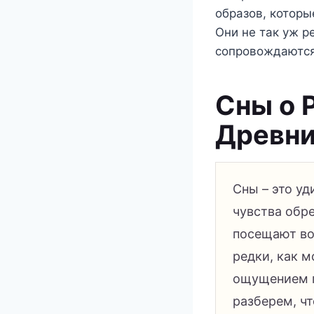
образов, которы
Они не так уж р
сопровождаются
Сны о 
Древни
Сны – это у
чувства обр
посещают во 
редки, как м
ощущением г
разберем, чт