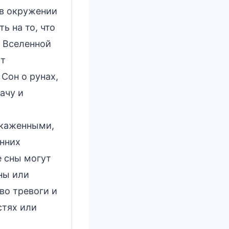
 в окружении
ь на то, что
у Вселенной
ут
Сон о рунах,
ачу и
скаженными,
енних
е сны могут
ны или
во тревоги и
стях или