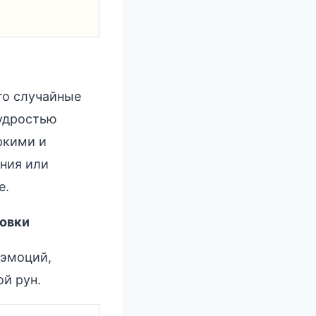
то случайные
удростью
ркими и
ния или
е.
овки
 эмоций,
й рун.