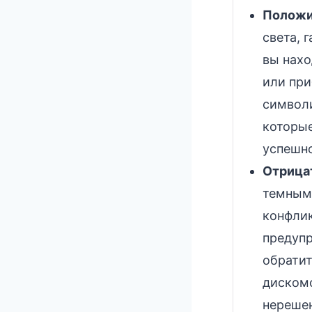
Положи
света, 
вы нахо
или при
символи
которые
успешно
Отрица
темными
конфлик
предупр
обратит
дискомф
нереше