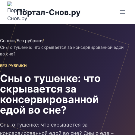
Перейти
Портал-Снов.ру
к
содержимому
Сонник
/
Без рубрики
/
Сны о тушенке: что скрывается за консервированной едой
во сне?
БЕЗ РУБРИКИ
Сны о тушенке: что
скрывается за
консервированной
едой во сне?
Сны о тушенке: что скрывается за
консервированной едой во сне? Сны о еде –