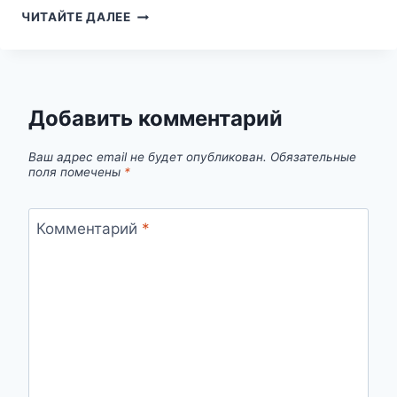
МУРАВЬИ
ЧИТАЙТЕ ДАЛЕЕ
ВО
СНЕ:
ЧТО
СКРЫВАЮТ
ЭТИ
Добавить комментарий
КРОШЕЧНЫЕ
СУЩЕСТВА?
Ваш адрес email не будет опубликован.
Обязательные
поля помечены
*
Комментарий
*