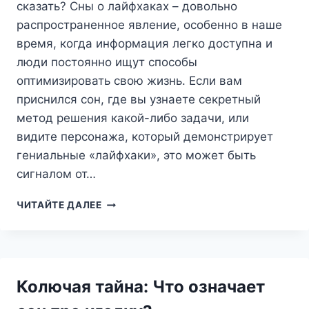
сказать? Сны о лайфхаках – довольно
распространенное явление, особенно в наше
время, когда информация легко доступна и
люди постоянно ищут способы
оптимизировать свою жизнь. Если вам
приснился сон, где вы узнаете секретный
метод решения какой-либо задачи, или
видите персонажа, который демонстрирует
гениальные «лайфхаки», это может быть
сигналом от…
СОН
ЧИТАЙТЕ ДАЛЕЕ
ПРО
ЛАЙФХАКЕР:
ЧТО
ОН
ПЫТАЕТСЯ
Колючая тайна: Что означает
ВАМ
СКАЗАТЬ?