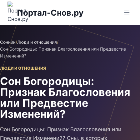
Перейти
Портал-Снов.ру
к
содержимому
Сонник
/
Люди и отношения
/
Сон Богородицы: Признак Благословения или Предвестие
Изменений?
ЛЮДИ И ОТНОШЕНИЯ
Сон Богородицы:
Признак Благословения
или Предвестие
Изменений?
Сон Богородицы: Признак Благословения или
Предвестие Изменений? Сны, в которых