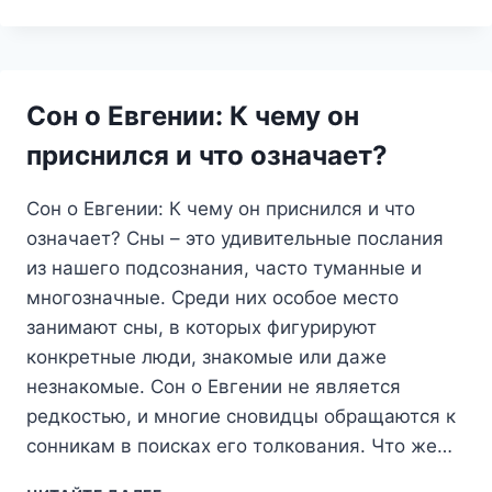
ВО
СНЕ:
МОЩЬ,
ЗАЩИТА
И
Сон о Евгении: К чему он
СКРЫТЫЕ
ОПАСНОСТИ
приснился и что означает?
Сон о Евгении: К чему он приснился и что
означает? Сны – это удивительные послания
из нашего подсознания, часто туманные и
многозначные. Среди них особое место
занимают сны, в которых фигурируют
конкретные люди, знакомые или даже
незнакомые. Сон о Евгении не является
редкостью, и многие сновидцы обращаются к
сонникам в поисках его толкования. Что же…
СОН