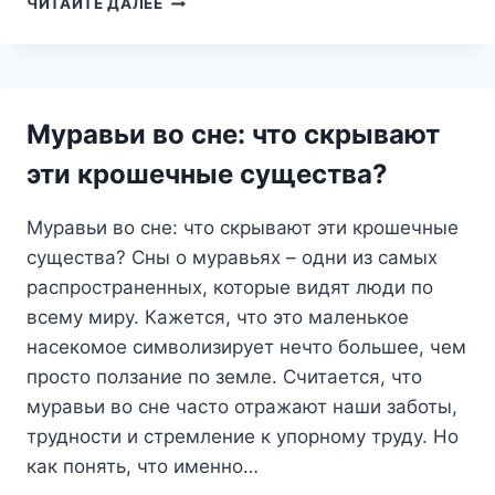
ЧИТАЙТЕ ДАЛЕЕ
О
ЕВГЕНИИ:
К
ЧЕМУ
ОН
Муравьи во сне: что скрывают
ПРИСНИЛСЯ
И
эти крошечные существа?
ЧТО
ОЗНАЧАЕТ?
Муравьи во сне: что скрывают эти крошечные
существа? Сны о муравьях – одни из самых
распространенных, которые видят люди по
всему миру. Кажется, что это маленькое
насекомое символизирует нечто большее, чем
просто ползание по земле. Считается, что
муравьи во сне часто отражают наши заботы,
трудности и стремление к упорному труду. Но
как понять, что именно…