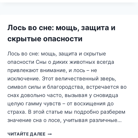
ЧТО
ОН
ПРЕДВЕЩАЕТ
И
Лось во сне: мощь, защита и
КАК
УСПОКОИТЬ
скрытые опасности
ТРЕВОГУ?
Лось во сне: мощь, защита и скрытые
опасности Сны о диких животных всегда
привлекают внимание, и лось – не
исключение. Этот величественный зверь,
символ силы и благородства, встречается во
снах довольно часто, вызывая у сновидца
целую гамму чувств – от восхищения до
страха. В этой статье мы подробно разберем
значение сна о лосе, учитывая различные…
ЛОСЬ
ЧИТАЙТЕ ДАЛЕЕ