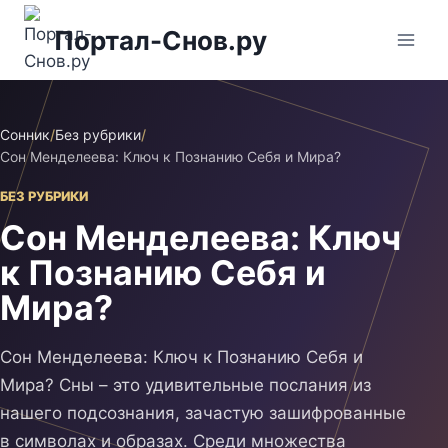
Перейти
Портал-Снов.ру
к
содержимому
Сонник
/
Без рубрики
/
Сон Менделеева: Ключ к Познанию Себя и Мира?
БЕЗ РУБРИКИ
Сон Менделеева: Ключ
к Познанию Себя и
Мира?
Сон Менделеева: Ключ к Познанию Себя и
Мира? Сны – это удивительные послания из
нашего подсознания, зачастую зашифрованные
в символах и образах. Среди множества