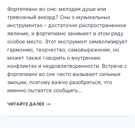
ЧТО
Фортепиано во сне: мелодия души или
НАМ
ОБ
тревожный аккорд? Сны о музыкальных
ЭТОМ
инструментах – достаточно распространенное
ГОВОРЯТ
явление, и фортепиано занимает в этом ряду
НАШИ
особое место. Этот инструмент символизирует
СНЫ?
гармонию, творчество, самовыражение, но
может также говорить о внутренних
конфликтах и неудовлетворенности. Встреча с
фортепиано во сне часто вызывает сильные
эмоции, поэтому важно разобраться, что
именно пытается сообщить…
ФОРТЕПИАНО
ЧИТАЙТЕ ДАЛЕЕ
ВО
СНЕ:
МЕЛОДИЯ
ДУШИ
ИЛИ