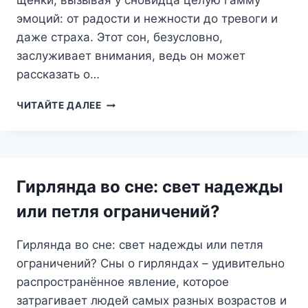
щенки, вызывая у сновидца целую гамму
эмоций: от радости и нежности до тревоги и
даже страха. Этот сон, безусловно,
заслуживает внимания, ведь он может
рассказать о…
СОН
ЧИТАЙТЕ ДАЛЕЕ
ПРО
ЩЕНКА:
ВЕРНЫЙ
ДРУГ
ИЛИ
Гирлянда во сне: свет надежды
ПРЕДУПРЕЖДЕНИЕ?
РАЗБИРАЕМ
или петля ограничений?
ВСЕ
СИМВОЛЫ
Гирлянда во сне: свет надежды или петля
ограничений? Сны о гирляндах – удивительно
распространённое явление, которое
затрагивает людей самых разных возрастов и