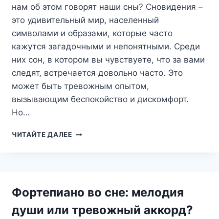
нам об этом говорят наши сны? Сновидения –
это удивительный мир, населенный
символами и образами, которые часто
кажутся загадочными и непонятными. Среди
них сон, в котором вы чувствуете, что за вами
следят, встречается довольно часто. Это
может быть тревожным опытом,
вызывающим беспокойство и дискомфорт.
Но…
СЛЕДИТЬ
ЧИТАЙТЕ ДАЛЕЕ
ВО
СНЕ:
КТО
ДЕРЖИТ
НАС
Фортепиано во сне: мелодия
В
УЗДЕ
души или тревожный аккорд?
И