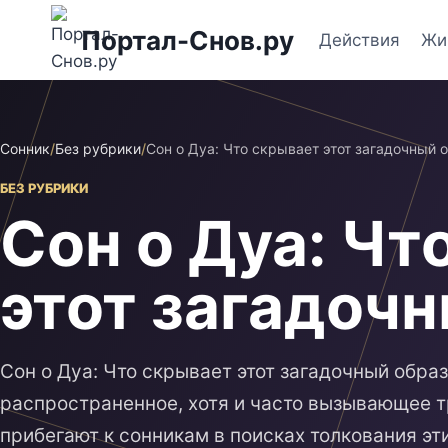
Перейти
Портал-Снов.ру
к
Действия
Жи
содержимому
Сонник
/
Без рубрики
/
Сон о Дуа: Что скрывает этот загадочный 
БЕЗ РУБРИКИ
Сон о Дуа: Чт
этот загадоч
Сон о Дуа: Что скрывает этот загадочный образ
распространенное, хотя и часто вызывающее т
прибегают к сонникам в поисках толкования эт