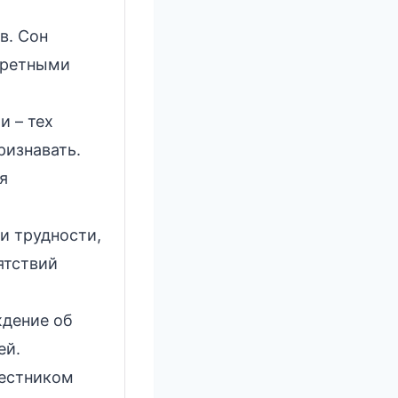
в. Сон
претными
и – тех
ризнавать.
я
и трудности,
ятствий
ждение об
ей.
вестником