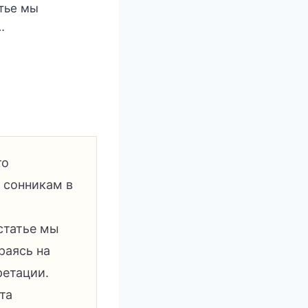
атье мы
…
то
 сонникам в
статье мы
раясь на
ретации.
та