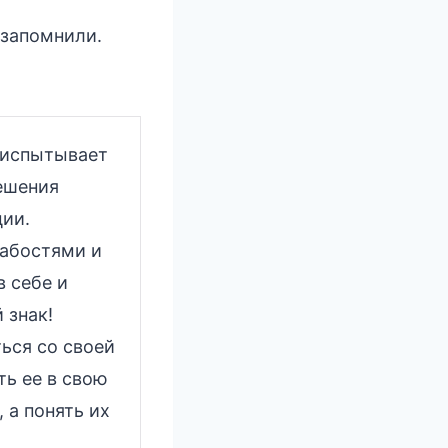
 запомнили.
 испытывает
решения
ции.
абостями и
 себе и
 знак!
ься со своей
ть ее в свою
 а понять их