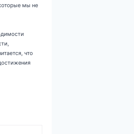
которые мы не
ходимости
сти,
итается, что
 достижения