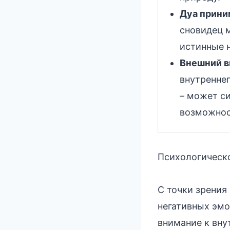
Дуа прини
сновидец 
истинные 
Внешний в
внутренне
– может с
возможнос
Психологическо
С точки зрения
негативных эмо
внимание к вн