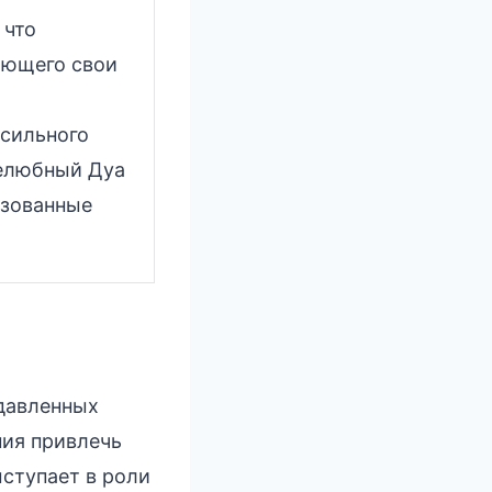
 что
ающего свои
сильного
желюбный Дуа
ьзованные
одавленных
ния привлечь
ступает в роли