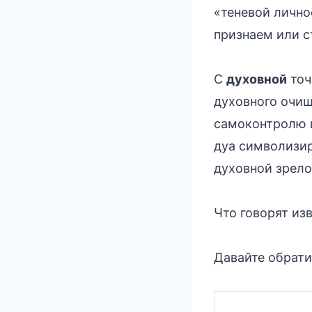
«теневой лично
признаем или 
С
духовной
точ
духовного очищ
самоконтролю и
дуа символизир
духовной зрело
Что говорят из
Давайте обрати