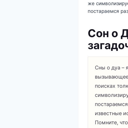
же символизируе
постараемся раз
Сон о 
загадо
Сны о дуа – 
вызывающее 
поисках толк
символизиру
постараемся 
известные и
Помните, что