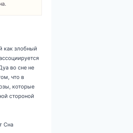
на.
й как злобный
 ассоциируется
уа во сне не
ом, что в
озы, которые
ной стороной
т Сна