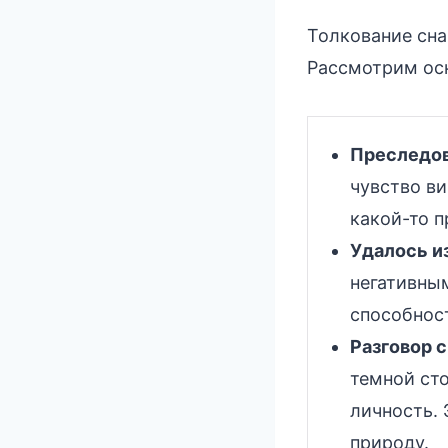
Толкование сна
Рассмотрим осн
Преследов
чувство ви
какой-то 
Удалось из
негативным
способност
Разговор с
темной сто
личность. 
природу.