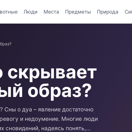
вотные
Люди
Места
Предметы
Природа
Си
образ?
о скрывает
ный образ?
? Сны о дуа – явление достаточно
ревогу и недоумение. Многие люди
их сновидений, надеясь понять,…