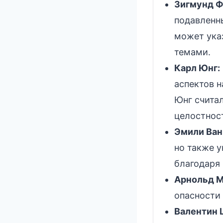
Зигмунд Ф
подавленн
может ука
темами.
Карл Юнг:
аспектов н
Юнг считал
целостнос
Эмили Ван
но также 
благодаря 
Арнольд М
опасности
Валентин 