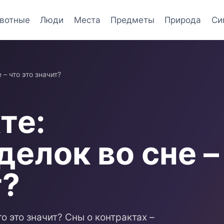
вотные
Люди
Места
Предметы
Природа
Си
– что это значит?
те:
елок во сне –
т?
о это значит? Сны о контрактах –