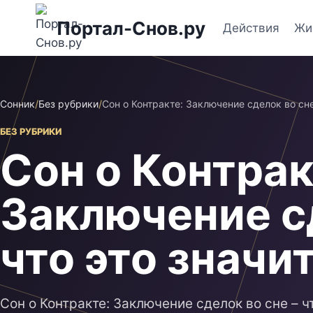
Перейти
Портал-Снов.ру
к
Действия
Жи
содержимому
Сонник
/
Без рубрики
/
Сон о Контракте: Заключение сделок во сне 
БЕЗ РУБРИКИ
Сон о Контрак
Заключение сд
что это значи
Сон о Контракте: Заключение сделок во сне – чт