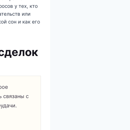
осов у тех, кто
ательств или
ой сон и как его
 сделок
рое
ь связаны с
удачи.