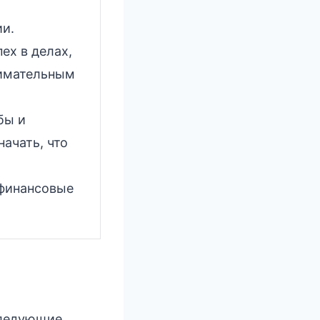
ии.
ех в делах,
нимательным
бы и
ачать, что
 финансовые
 следующие