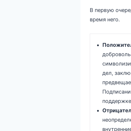
В первую очере
время него.
Положител
доброволь
символизи
дел, заклю
предвещае
Подписани
поддержке 
Отрицател
неопределе
внутренние