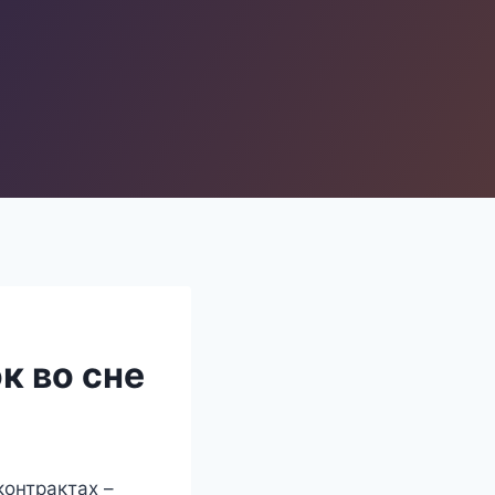
к во сне
контрактах –