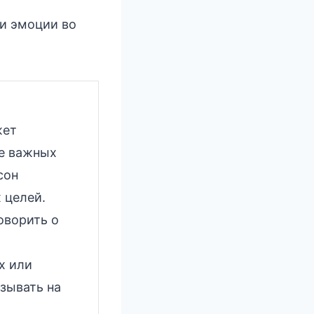
ши эмоции во
жет
е важных
сон
 целей.
оворить о
х или
зывать на