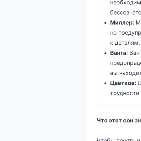
необходим
бессознат
Миллер:
Ми
но предуп
к деталям.
Ванга:
Ванг
предопреде
вы находит
Цветков:
Ц
трудности
Что этот сон з
Чтобы понять и