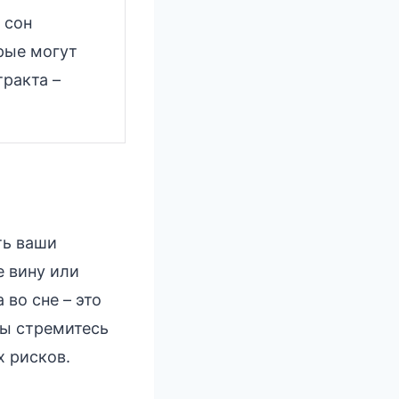
 сон
рые могут
ракта –
ть ваши
е вину или
во сне – это
Вы стремитесь
х рисков.