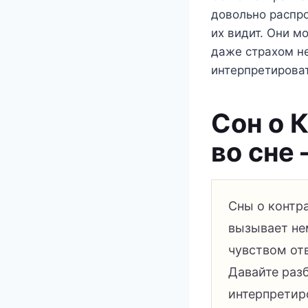
довольно распро
их видит. Они м
даже страхом не
интерпретироват
Сон о 
во сне 
Сны о контр
вызывает нем
чувством от
Давайте разб
интерпретир