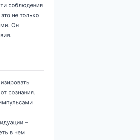
сти соблюдения
 это не только
ами. Он
вия.
лизировать
от сознания.
 импульсами
идуации –
еть в нем