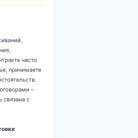
живаний.
ния,
нтракте часто
тье, принимаете
бстоятельств.
оговорами –
 связана с
товки