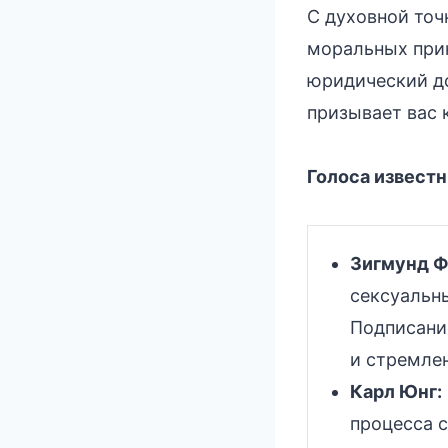
С духовной точ
моральных прин
юридический до
призывает вас 
Голоса извест
Зигмунд Ф
сексуальн
Подписани
и стремле
Карл Юнг:
процесса с