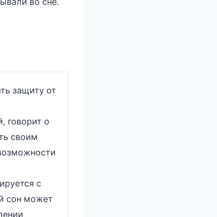
ывали во сне.
ть защиту от
, говорит о
ять своим
 возможности
ируется с
й сон может
лении