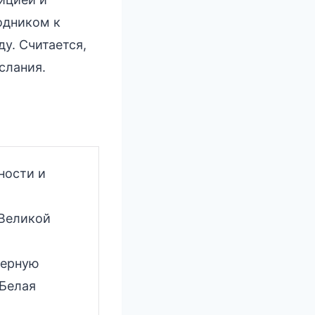
одником к
у. Считается,
слания.
ности и
«Великой
черную
 Белая