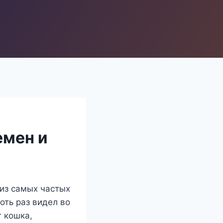
емен и
 из самых частых
оть раз видел во
т кошка,