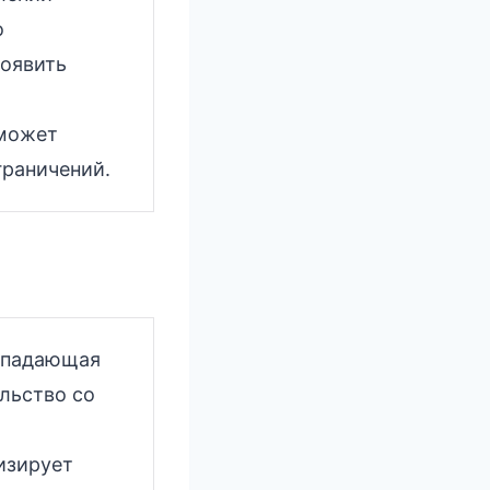
о
роявить
 может
граничений.
ападающая
ельство со
изирует