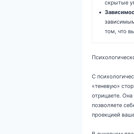
скрытые у
Зависимос
зависимым
том, что в
Психологическо
С психологичес
«теневую» стор
отрицаете. Она
позволяете себ
проекцией ваше
В духовном пла