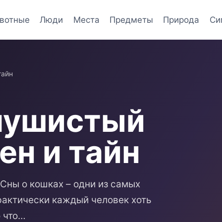
вотные
Люди
Места
Предметы
Природа
Си
тайн
 пушистый
ен и тайн
Сны о кошках – одни из самых
рактически каждый человек хоть
о что…