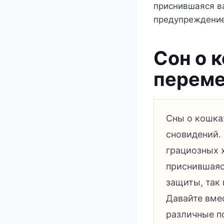
приснившаяся ва
предупреждени
Сон о 
переме
Сны о кошка
сновидений. 
грациозных 
приснившаяс
защиты, так
Давайте вмес
различные п