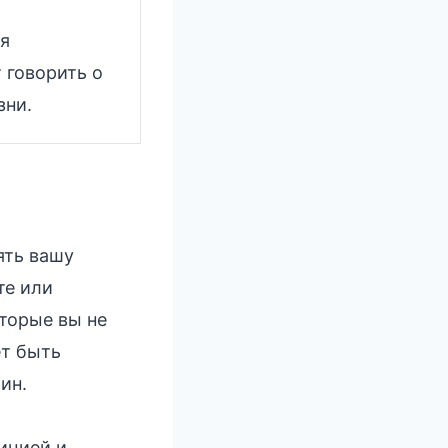
бя
 говорить о
зни.
ять вашу
те или
торые вы не
ет быть
ин.
ицией и