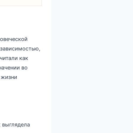
ловеческой
езависимостью,
читали как
начении во
й жизни
к выглядела