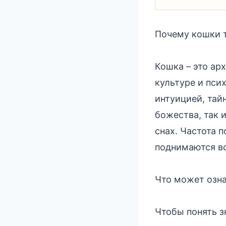
Почему кошки т
Кошка – это ар
культуре и пси
интуицией, тай
божества, так 
снах. Частота п
поднимаются во
Что может озна
Чтобы понять з