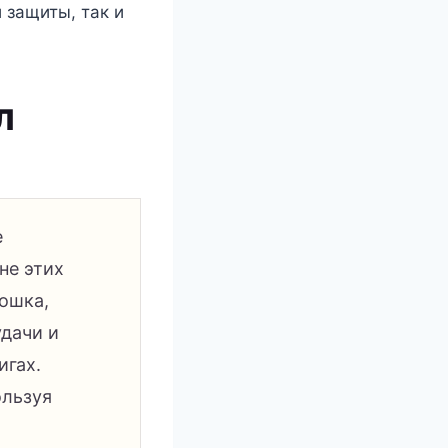
 защиты, так и
л
е
не этих
ошка,
дачи и
игах.
ользуя