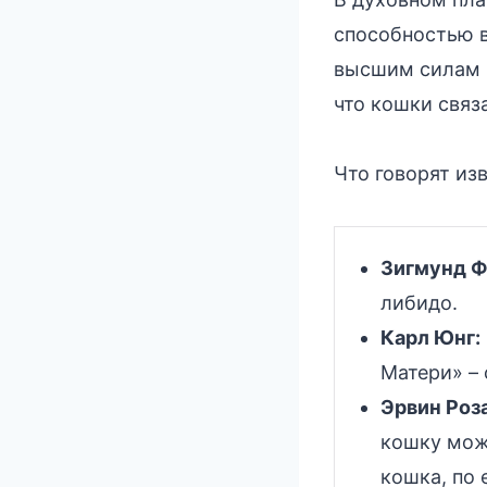
способностью 
высшим силам и
что кошки связ
Что говорят из
Зигмунд Ф
либидо.
Карл Юнг:
Матери» –
Эрвин Роз
кошку мож
кошка, по 