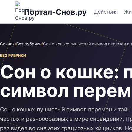
Перейти
Портал-Снов.ру
к
Действия
Жи
содержимому
Сонник
/
Без рубрики
/
Сон о кошке: пушистый символ перемен и 
БЕЗ РУБРИКИ
Сон о кошке:
символ перем
Сон о кошке: пушистый символ перемен и тайн 
частых и разнообразных в мире сновидений. П
раз видел во сне этих грациозных хищников. Н