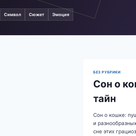
Символ
Сюжет
Эмоция
БЕЗ РУБРИКИ
Сон о к
тайн
Сон о кошке: пу
и разнообразных
сне этих грацио