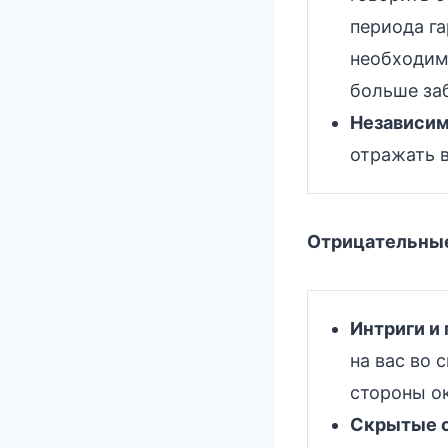
периода га
необходим
больше заб
Независим
отражать 
Отрицательные
Интриги и
на вас во 
стороны о
Скрытые о