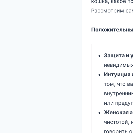
кошка, какое п
Рассмотрим са
Положительные
Защита и у
невидимых 
Интуиция 
том, что в
внутренни
или преду
Женская э
чистотой,
говорить о