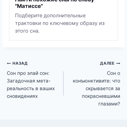
"Матиссе"
Подберите дополнительные
трактовки по ключевому образу из
этого сна.
Навигация
НАЗАД
ДАЛЕЕ
Сон про элай сон:
Сон о
по
Загадочная мета-
конъюнктивите: что
записям
реальность в ваших
скрывается за
сновидениях
покрасневшими
глазами?