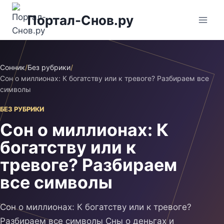
Перейти
Портал-Снов.ру
к
содержимому
Сонник
/
Без рубрики
/
Сон о миллионах: К богатству или к тревоге? Разбираем все
символы
БЕЗ РУБРИКИ
Сон о миллионах: К
богатству или к
тревоге? Разбираем
все символы
Сон о миллионах: К богатству или к тревоге?
Разбираем все символы Сны о деньгах и