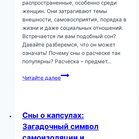
распространенные, особенно среди
женщин. Они затрагивают темы
внешности, самовосприятия, порядка в
жизни и даже социальных отношений.
Встречается ли вам подобный сон?
Давайте разберемся, что он может
означать! Почему сны о расческе так
популярны? Расческа – предмет…
Расческа
Читайте далее
во
сне:
что
символизирует
Сны о капсулах:
порядок
Загадочный символ
и
уход
самоизоляции и