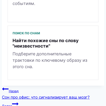
событиям.
ПОИСК ПО СНАМ
Найти похожие сны по слову
"неизвестности"
Подберите дополнительные
трактовки по ключевому образу из
этого сна.
Навигация
Назад
Сон про офис: что сигнализирует ваш мозг?
по
Далее