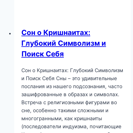
о
капсулах:
Загадочный
символ
Сон о Кришнаитах:
самоизоляции
Глубокий Символизм и
и
трансформации
Поиск Себя
Сон о Кришнаитах: Глубокий Символизм
и Поиск Себя Сны – это удивительные
послания из нашего подсознания, часто
зашифрованные в образах и символах.
Встреча с религиозными фигурами во
сне, особенно такими сложными и
многогранными, как кришнаиты
(последователи индуизма, почитающие