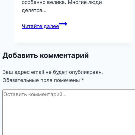
особенно велика. Многие люди
делятся…
Гигантская
Читайте далее
опасность
или
скрытая
Добавить комментарий
сила?
Разбираем
Ваш адрес email не будет опубликован.
сон
Обязательные поля помечены
про
*
анаконду