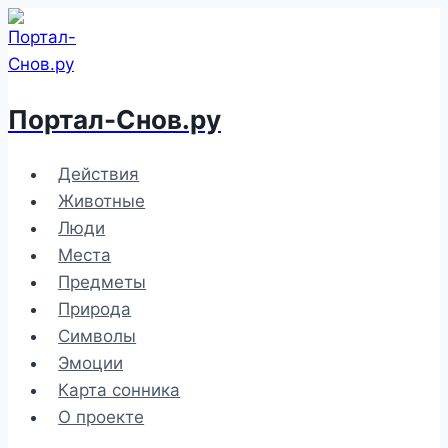
Перейти
к
содержимому
Портал-Снов.ру
Действия
Животные
Люди
Места
Предметы
Природа
Символы
Эмоции
Карта сонника
О проекте