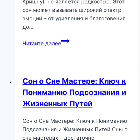
Кришну), не является редкостью. Этот
сон может вызывать широкий спектр
эмоций – от удивления и благоговения
до…
Сон
Читайте далее
о
Кришнаитах:
Глубокий
Символизм
Сон о Сне Мастере: Ключ к
и
Пониманию Подсознания и
Поиск
Себя
Жизненных Путей
Сон о Сне Мастере: Ключ к Пониманию
Подсознания и Жизненных Путей Сны о
сне мастерах – достаточно