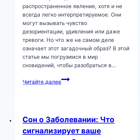
распространенное явление, хотя и не
всегда легко интерпретируемое. Они
могут вызывать чувство
дезориентации, удивления или даже
тревоги. Но что же на самом деле
означает этот загадочный образ? В этой
статье мы погрузимся в мир
сновидений, чтобы разобраться в…
Сон
Читайте далее
о
Сне
Мастере:
Ключ
Сон о Заболевании: Что
к
сигнализирует ваше
Пониманию
Подсознания