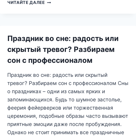
СНОВИДЕНИЯ
ЧИТАЙТЕ ДАЛЕЕ
О
СНЕ:
ЧТО
СКРЫВАЕТ
ЗА
Праздник во сне: радость или
СОБОЙ
ЭТОТ
скрытый тревог? Разбираем
ЗАГАДОЧНЫЙ
сон с профессионалом
ОБРАЗ?
Праздник во сне: радость или скрытый
тревог? Разбираем сон с профессионалом Сны
о праздниках – одни из самых ярких и
запоминающихся. Будь то шумное застолье,
феерия фейерверков или торжественная
церемония, подобные образы часто вызывают
приятные эмоции даже после пробуждения.
Однако не стоит принимать все праздничные