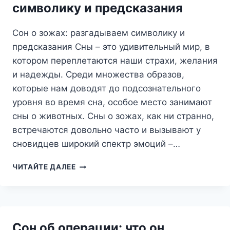
ГЛУБОКИЙ
символику и предсказания
АНАЛИЗ
И
Сон о зожах: разгадываем символику и
ТОЛКОВАНИЕ
предсказания Сны – это удивительный мир, в
котором переплетаются наши страхи, желания
и надежды. Среди множества образов,
которые нам доводят до подсознательного
уровня во время сна, особое место занимают
сны о животных. Сны о зожах, как ни странно,
встречаются довольно часто и вызывают у
сновидцев широкий спектр эмоций –…
СОН
ЧИТАЙТЕ ДАЛЕЕ
О
ЗОЖАХ:
РАЗГАДЫВАЕМ
СИМВОЛИКУ
И
Сон об операции: что он
ПРЕДСКАЗАНИЯ