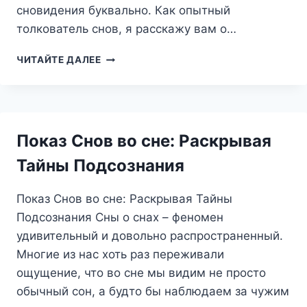
сновидения буквально. Как опытный
толкователь снов, я расскажу вам о…
ПРАЗДНИК
ЧИТАЙТЕ ДАЛЕЕ
ВО
СНЕ:
РАДОСТЬ
ИЛИ
СКРЫТЫЙ
Показ Снов во сне: Раскрывая
ТРЕВОГ?
РАЗБИРАЕМ
Тайны Подсознания
СОН
С
Показ Снов во сне: Раскрывая Тайны
ПРОФЕССИОНАЛОМ
Подсознания Сны о снах – феномен
удивительный и довольно распространенный.
Многие из нас хоть раз переживали
ощущение, что во сне мы видим не просто
обычный сон, а будто бы наблюдаем за чужим