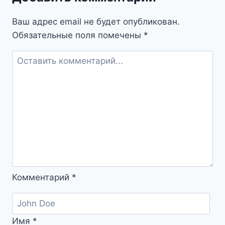
возвращение
в
Ваш адрес email не будет опубликован.
детство
Обязательные поля помечены
*
и
скрытые
послания
Комментарий
*
Имя
*