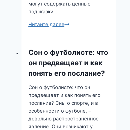
могут содержать ценные
подсказки…
Прогулка
Читайте далее
во
сне:
где
Сон о футболисте: что
вы
он предвещает и как
идёте
и
понять его послание?
что
вас
Сон о футболисте: что он
ждёт?
предвещает и как понять его
послание? Сны о спорте, и в
особенности о футболе, –
довольно распространенное
явление. Они возникают у