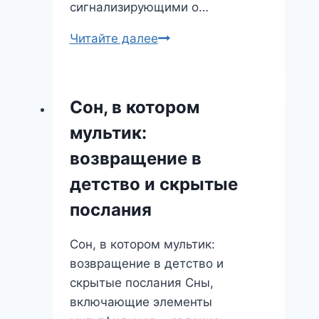
сигнализирующими о…
Сны
Читайте далее
о
Магии:
Открывая
Сон, в котором
Врата
мультик:
в
Подсознание
возвращение в
и
детство и скрытые
Мир
послания
Чудес
Сон, в котором мультик:
возвращение в детство и
скрытые послания Сны,
включающие элементы