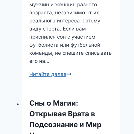
мужчин и женщин разного
возраста, независимо от их
реального интереса к этому
виду спорта. Если вам
приснился сон с участием
футболиста или футбольной
команды, не спешите списывать
его на…
Сон
Читайте далее
о
футболисте:
что
Сны о Магии:
он
Открывая Врата в
предвещает
и
Подсознание и Мир
как