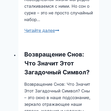
сталкиваемся с ними. Но сон о
сурке – это не просто случайный
набор…
Сурок
Читайте далее
во
сне:
что
Возвращение Снов:
он
Что Значит Этот
предвещает
и
Загадочный Символ?
какие
уроки
Возвращение Снов: Что Значит
стоит
Этот Загадочный Символ? Сны
извлечь?
– это окно в наше подсознание,
зеркало отражающее наши