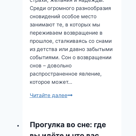
страхи, желания и надежды.
Среди огромного разнообразия
сновидений особое место
занимают те, в которых мы
переживаем возвращение в
прошлое, сталкиваясь со снами
из детства или давно забытыми
событиями. Сон о возвращении
снов – довольно
распространенное явление,
которое может…
Возвращение
Читайте далее
Снов:
Что
Значит
Прогулка во сне: где
Этот
вы идёте и что вас