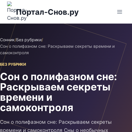
Перейти
Портал-Снов.ру
к
содержимому
Сонник
/
Без рубрики
/
Сон о полифазном сне: Раскрываем секреты времени и
самоконтроля
БЕЗ РУБРИКИ
Сон о полифазном сне:
Раскрываем секреты
времени и
самоконтроля
Сон о полифазном сне: Раскрываем секреты
времени и самоконтроля Сны о необычных