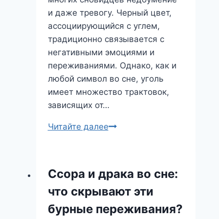
и даже тревогу. Черный цвет,
ассоциирующийся с углем,
традиционно связывается с
негативными эмоциями и
переживаниями. Однако, как и
любой символ во сне, уголь
имеет множество трактовок,
зависящих от…
Уголь
Читайте далее
во
сне:
что
Ссора и драка во сне:
символизирует
что скрывают эти
этот
темный
бурные переживания?
образ?