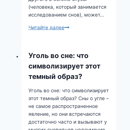
(человека, который занимается
исследованием снов), может…
Снубой:
Читайте далее
Разгадываем
символизм
необычного
Уголь во сне: что
сна
символизирует этот
темный образ?
Уголь во сне: что символизирует
этот темный образ? Сны о угле –
не самое распространенное
явление, но они встречаются
достаточно часто и вызывают у
многих сновидцев недоумение