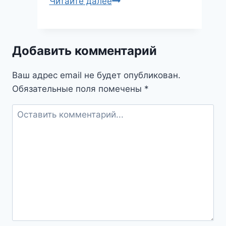
Ссора
Читайте далее
и
драка
во
Добавить комментарий
сне:
что
Ваш адрес email не будет опубликован.
скрывают
Обязательные поля помечены
*
эти
бурные
переживания?