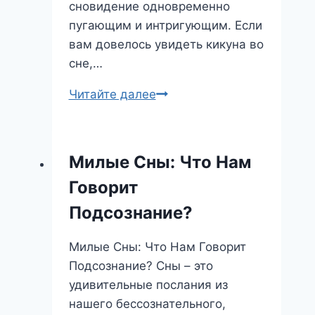
сновидение одновременно
пугающим и интригующим. Если
вам довелось увидеть кикуна во
сне,…
Сон
Читайте далее
про
кикун:
что
Милые Сны: Что Нам
скрывается
Говорит
за
этим
Подсознание?
странным
образом?
Милые Сны: Что Нам Говорит
Подсознание? Сны – это
удивительные послания из
нашего бессознательного,