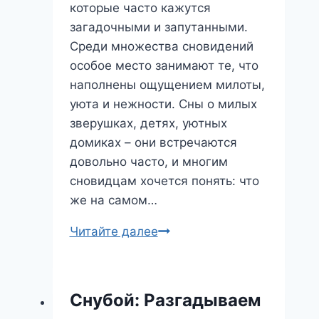
которые часто кажутся
загадочными и запутанными.
Среди множества сновидений
особое место занимают те, что
наполнены ощущением милоты,
уюта и нежности. Сны о милых
зверушках, детях, уютных
домиках – они встречаются
довольно часто, и многим
сновидцам хочется понять: что
же на самом…
Милые
Читайте далее
Сны:
Что
Нам
Снубой: Разгадываем
Говорит