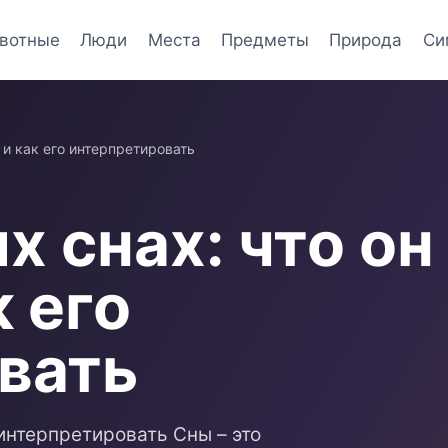
вотные
Люди
Места
Предметы
Природа
Си
 и как его интерпретировать
х снах: что он
к его
вать
 интерпретировать Сны – это