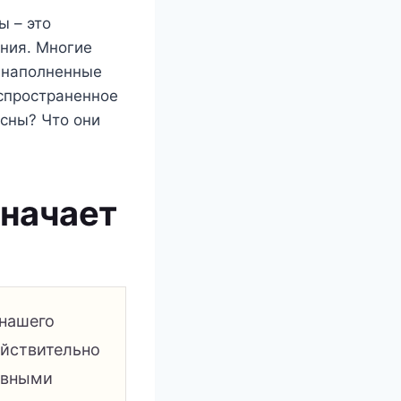
ы – это
ания. Многие
, наполненные
спространенное
 сны? Что они
значает
 нашего
ействительно
ивными