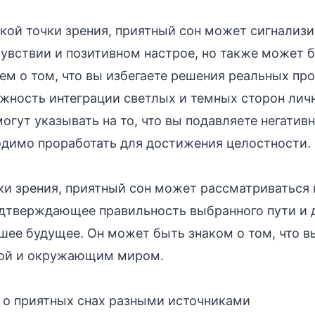
кой точки зрения, приятный сон может сигнализи
вствии и позитивном настрое, но также может 
м о том, что вы избегаете решения реальных пр
жность интеграции светлых и темных сторон лич
огут указывать на то, что вы подавляете негатив
димо проработать для достижения целостности.
ки зрения, приятный сон может рассматриваться 
одтверждающее правильность выбранного пути и
шее будущее. Он может быть знаком о том, что в
бой и окружающим миром.
 о приятных снах разными источниками