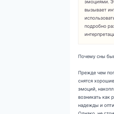
эмоциями. Э
вызывает инт
использовать
подробно ра
интерпретац
Почему сны бы
Прежде чем пог
снятся хорошие
эмоций, накопл
возникать как 
надежды и опти
Однако, не сто