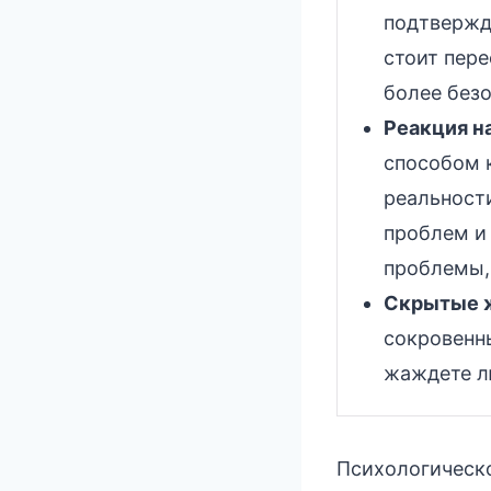
подтвержд
стоит пер
более безо
Реакция на
способом 
реальности
проблем и 
проблемы, 
Скрытые 
сокровенны
жаждете лю
Психологическо