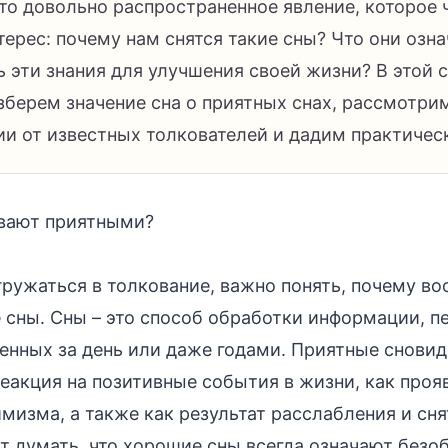
то довольно распространенное явление, которое 
ерес: почему нам снятся такие сны? Что они озна
 эти знания для улучшения своей жизни? В этой 
зберем значение сна о приятных снах, рассмотри
ии от известных толкователей и дадим практичес
вают приятными?
ружаться в толкование, важно понять, почему в
 сны. Сны – это способ обработки информации, п
енных за день или даже годами. Приятные сновид
реакция на позитивные события в жизни, как проя
мизма, а также как результат расслабления и сня
ит думать, что хорошие сны всегда означают безо