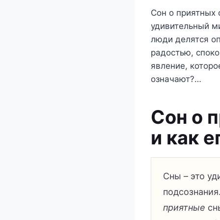
Сон о приятных 
удивительный ми
люди делятся оп
радостью, спок
явление, которо
означают?…
Сон о п
и как 
Сны – это у
подсознания
приятные
сн