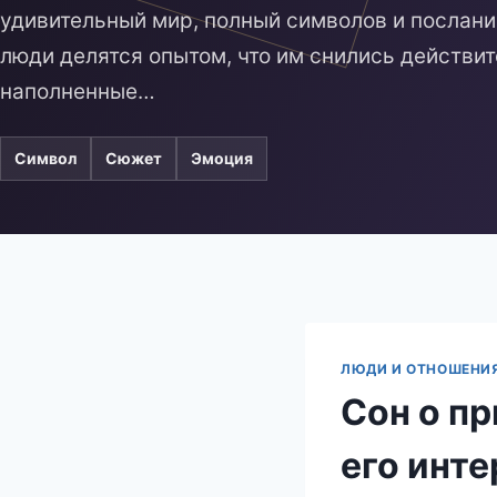
удивительный мир, полный символов и послани
люди делятся опытом, что им снились действи
наполненные…
Символ
Сюжет
Эмоция
ЛЮДИ И ОТНОШЕНИ
Сон о пр
его инт