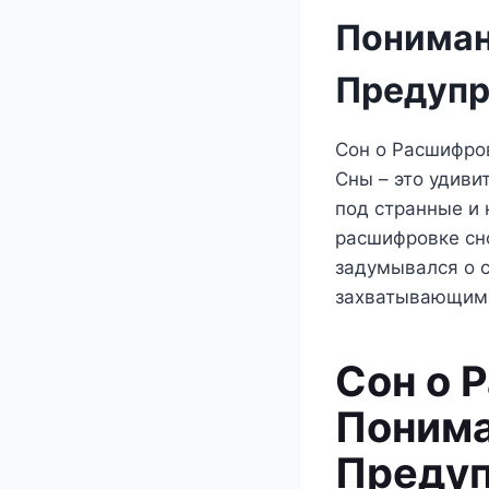
Пониман
Предуп
Сон о Расшифро
Сны – это удиви
под странные и 
расшифровке сно
задумывался о с
захватывающим
Сон о 
Понима
Преду