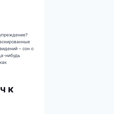
дупреждение?
маскированные
видений – сон о
да-нибудь
как
ч к