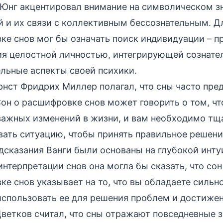
Юнг акцентировал внимание на символическом з
 и их связи с коллективным бессознательным. Дл
ке снов мог бы означать поиск индивидуации – п
ия целостной личностью, интегрирующей сознате
ельные аспекты своей психики.
нст Фридрих Миллер полагал, что сны часто пре
он о расшифровке снов может говорить о том, чт
 важных изменений в жизни, и вам необходимо тщ
вать ситуацию, чтобы принять правильное решени
сказания Ванги были основаны на глубокой инту
интерпретации снов она могла бы сказать, что сон
е снов указывает на то, что вы обладаете сильн
использовать ее для решения проблем и достижен
ветков считал, что сны отражают повседневные 