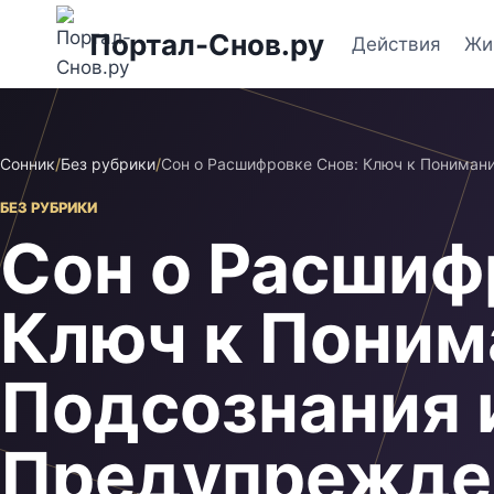
Перейти
Портал-Снов.ру
к
Действия
Жи
содержимому
Сонник
/
Без рубрики
/
Сон о Расшифровке Снов: Ключ к Пониман
БЕЗ РУБРИКИ
Сон о Расшиф
Ключ к Пони
Подсознания 
Предупрежде