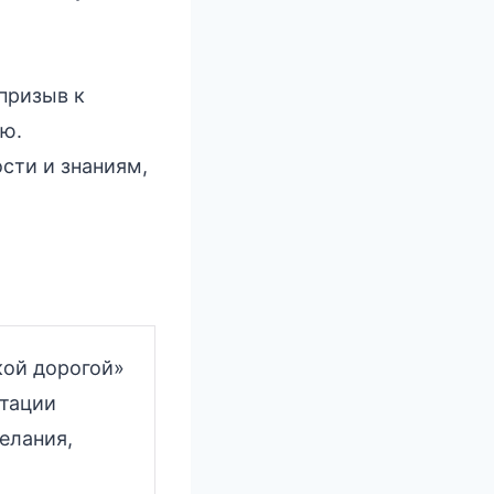
призыв к
ю.
сти и знаниям,
кой дорогой»
етации
елания,