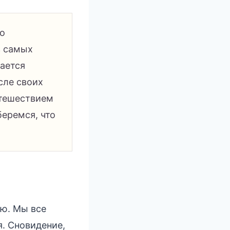
то
з самых
ается
сле своих
утешествием
беремся, что
ю. Мы все
я. Сновидение,