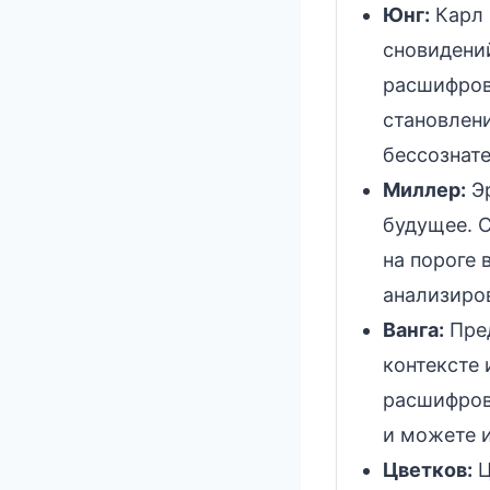
Юнг:
Карл 
сновидений
расшифров
становлен
бессознат
Миллер:
Эр
будущее. С
на пороге
анализиро
Ванга:
Пред
контексте 
расшифровк
и можете 
Цветков:
Ц