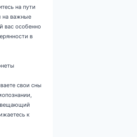
итесь на пути
ы на важные
й вас особенно
ерянности в
онеты
ваете свои сны
мопознании,
едвещающий
ижаетесь к