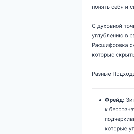
понять себя и 
С духовной точ
углублению в 
Расшифровка сн
которые скрыты
Разные Подходы
Фрейд:
Зиг
к бессозна
подчеркив
которые у