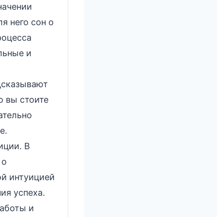
начении
я него сон о
роцесса
льные и
дсказывают
о вы стоите
ательно
е.
иции. В
 о
ой интуицией
ия успеха.
заботы и