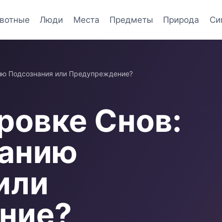
вотные
Люди
Места
Предметы
Природа
Си
ию Подсознания или Предупреждение?
ровке Снов:
манию
или
ние?