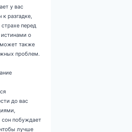
ает у вас
 к разгадке,
 страхе перед
 истинами о
 может также
ажных проблем.
нание
тся
сти до вас
циями,
 сон побуждает
 чтобы лучше