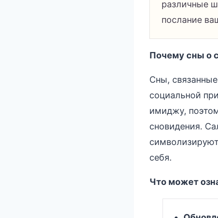
различные ш
послание ва
Почему сны о 
Сны, связанные
социальной пр
имиджу, поэтом
сновидения. Са
символизируют
себя.
Что может озн
Обновл