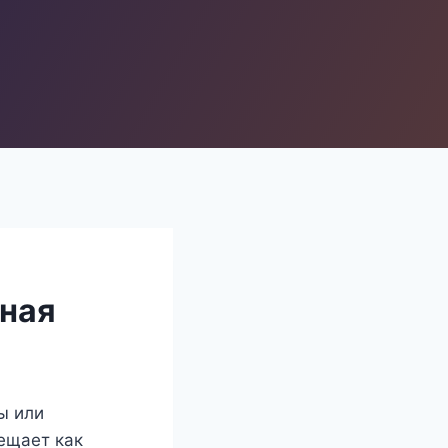
ьная
ы или
ещает как