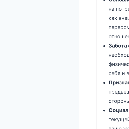
на потр
как вне
переосм
отноше
Забота 
необход
физиче
себя и 
Признан
предвещ
сторон
Социал
текущей
ваше же