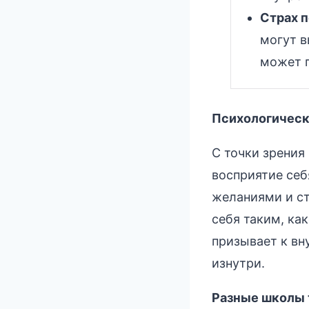
Страх 
могут в
может г
Психологическ
С точки зрения
восприятие себ
желаниями и ст
себя таким, ка
призывает к вн
изнутри.
Разные школы т