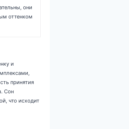
ательны, они
ным оттенком
нку и
омплексами,
сть принятия
в. Сон
ой, что исходит