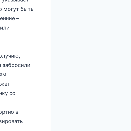
о могут быть
енние –
 или
олучию,
ы забросили
ям.
ожет
нку со
ортно в
зировать