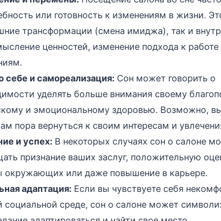
ебность или готовность к изменениям в жизни. Эт
шние трансформации (смена имиджа), так и внутр
ысление ценностей, изменение подхода к работе
ниям.
о себе и самореализация:
Сон может говорить о
имости уделять больше внимания своему благоп
скому и эмоциональному здоровью. Возможно, в
вам пора вернуться к своим интересам и увлечени
ие и успех:
В некоторых случаях сон о салоне м
ать признание ваших заслуг, положительную оце
ы окружающих или даже повышение в карьере.
ьная адаптация:
Если вы чувствуете себя некомф
 социальной среде, сон о салоне может символи
лание адаптироваться и найти свое место.