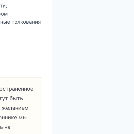
ти,
вом
тные толкования
ространенное
гут быть
, желанием
соннике мы
ь на