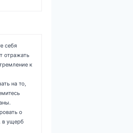
е себя
ет отражать
стремление к
ть на то,
емитесь
аны.
ровать о
, в ущерб