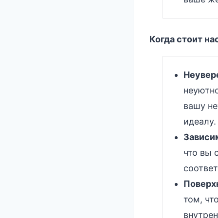
Когда стоит н
Неувер
неуютно
вашу не
идеалу.
Зависи
что вы 
соответ
Поверх
том, чт
внутрен