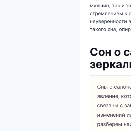
мужчин, так и ж
стремлением к 
неуверенности в
такого сна, опи
Сон о 
зеркал
Сны о салон
явление, ко
связаны с з
изменений и
разберем наи