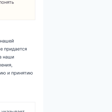
понять
 нашей
е придается
в наши
ления,
ию и принятию
 указывает