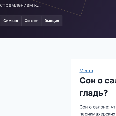
стремлением к…
Символ
Сюжет
Эмоция
Места
Сон о са
гладь?
Сон о салоне: ч
парикмахерских 