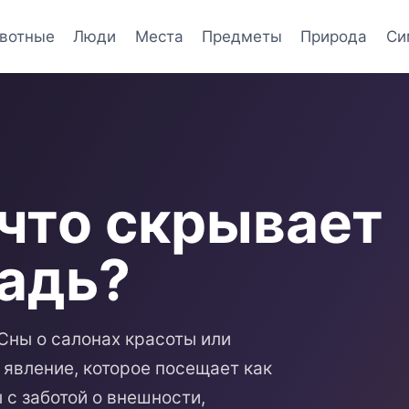
вотные
Люди
Места
Предметы
Природа
Си
 что скрывает
ладь?
 Сны о салонах красоты или
явление, которое посещает как
 с заботой о внешности,