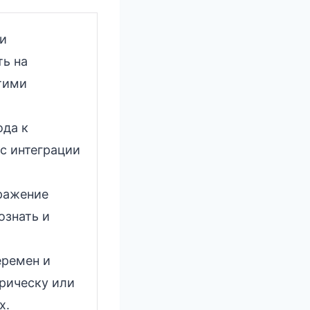
и
ть на
тими
ода к
с интеграции
тражение
ознать и
еремен и
прическу или
х.