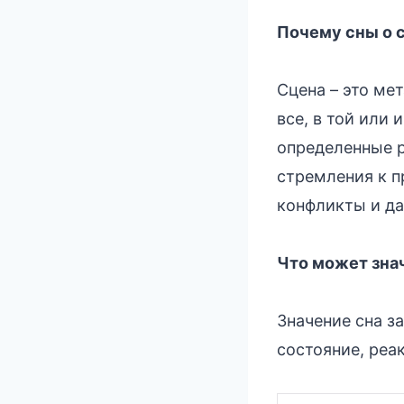
Почему сны о 
Сцена – это ме
все, в той или
определенные 
стремления к п
конфликты и д
Что может знач
Значение сна з
состояние, реа