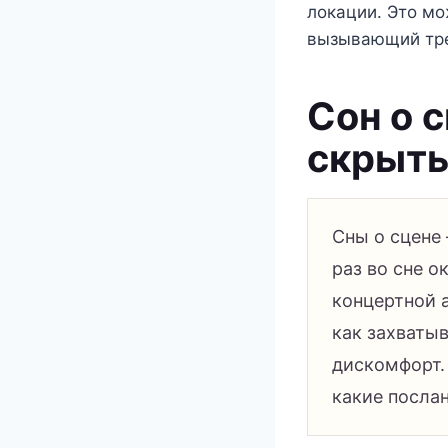
локации. Это м
вызывающий тре
Сон о 
скрыты
Сны о сцене 
раз во сне о
концертной 
как захваты
дискомфорт.
какие послан