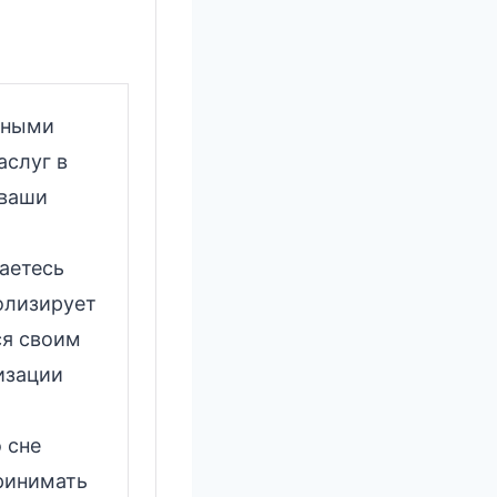
нными
аслуг в
 ваши
аетесь
олизирует
ся своим
изации
 сне
принимать