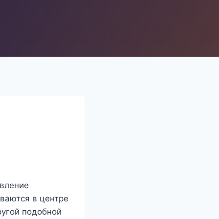
и
явление
ываются в центре
ругой подобной