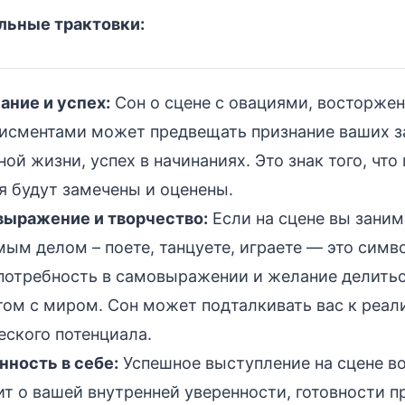
ьные трактовки:
ание и успех:
Сон о сцене с овациями, восторже
исментами может предвещать признание ваших з
ной жизни, успех в начинаниях. Это знак того, что
я будут замечены и оценены.
ыражение и творчество:
Если на сцене вы заним
ым делом – поете, танцуете, играете — это симв
потребность в самовыражении и желание делить
том с миром. Сон может подталкивать вас к реал
еского потенциала.
нность в себе:
Успешное выступление на сцене во
ит о вашей внутренней уверенности, готовности 