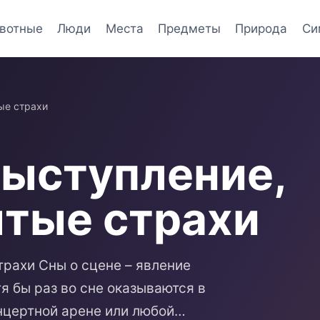
вотные
Люди
Места
Предметы
Природа
Си
ые страхи
Выступление,
ытые страхи
трахи Сны о сцене – явление
я бы раз во сне оказываются в
нцертной арене или любой…