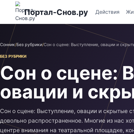
Перейти
Портал-Снов.ру
к
Действия
Жи
содержимому
Сонник
/
Без рубрики
/
Сон о сцене: Выступление, овации и скрыт
БЕЗ РУБРИКИ
Сон о сцене: 
овации и скр
Сон о сцене: Выступление, овации и скрытые с
довольно распространенное. Многие из нас хот
центре внимания на театральной площадке, ко