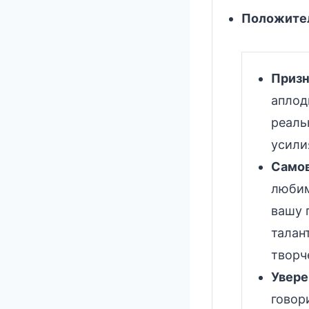
Положител
Призн
аплод
реаль
усили
Самов
любим
вашу 
талан
творч
Увере
говор