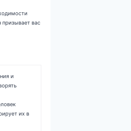
бходимости
н призывает вас
ния и
ворять
еловек
рирует их в