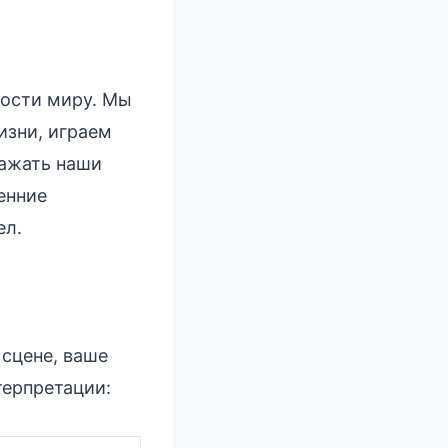
ности миру. Мы
изни, играем
ражать наши
енние
ел.
 сцене, ваше
терпретации: