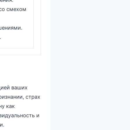
 со смехом
шениями.
.
цией ваших
ризнании, страх
ну как
видуальность и
и.