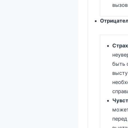
вызов
Отрицател
Страх
неуве
быть 
высту
необх
справ
Чувст
может
перед
выста