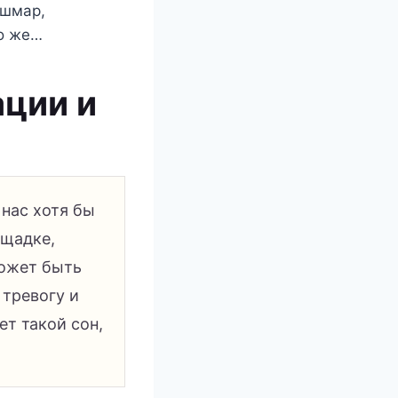
ошмар,
то же…
ации и
 нас хотя бы
ощадке,
может быть
тревогу и
т такой сон,