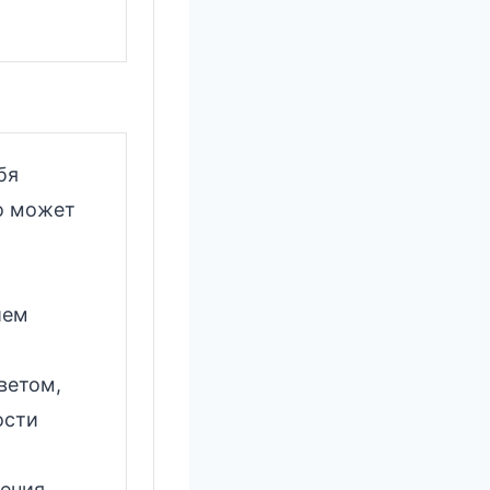
бя
то может
ием
ветом,
ости
ения.